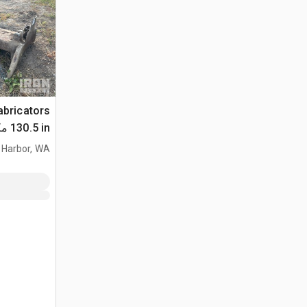
abricators
130.5 in مكبس جرار
 Harbor, WA