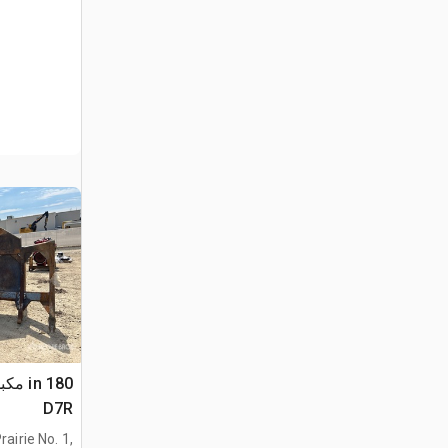
D7R
airie No. 1,