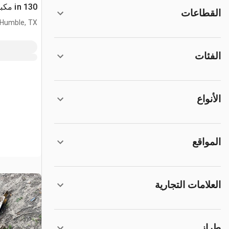
130 in مكبس جرار
القطاعات
Humble, TX
الفئات
الأنواع
المواقع
العلامات التجارية
طراز