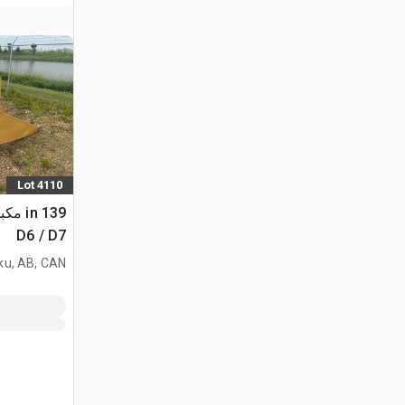
Lot 4110
D6 / D7
ku, AB, CAN