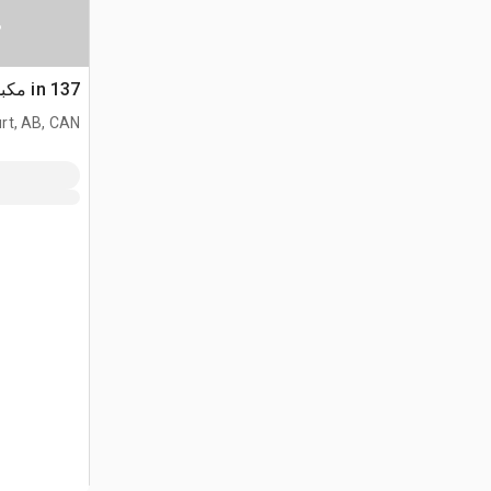
س
137 in مكبس جرار - Fits D6
rt, AB, CAN