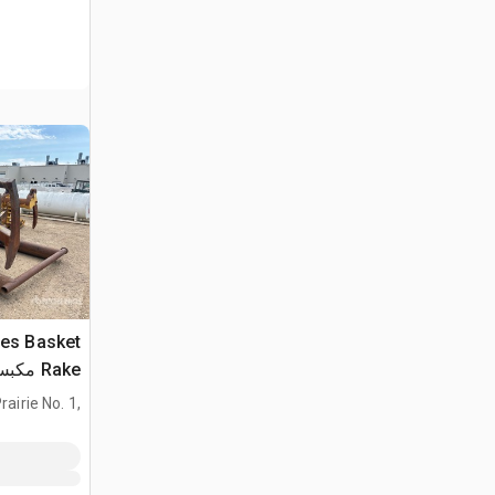
les Basket
D8N
airie No. 1,
AB, CAN