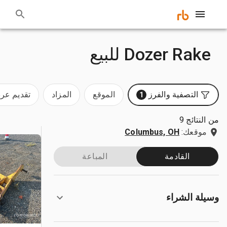
Dozer Rake للبيع
التصفية والفرز
الموقع
المزاد
تقديم ع
1
من النتائج 9
موقعك:
Columbus, OH
القادمة
المباعة
وسيلة الشراء