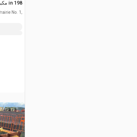
198 in مكبس جرار
airie No. 1,
AB, CAN