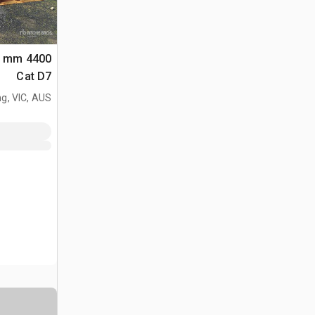
Cat D7
g, VIC, AUS