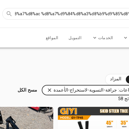
الخدمات
التمويل
المواقع
المزاد
عات: جرافة-التسوية-لاستخراج-الأعمدة
مسح الكل
 58