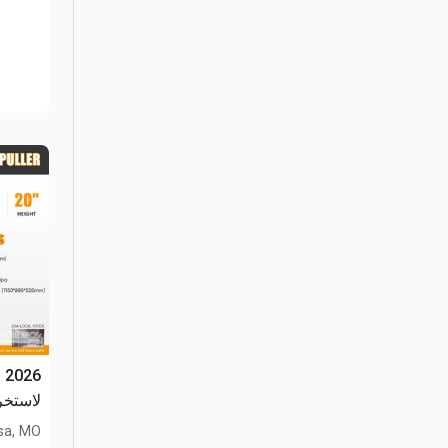
لاستخراج 
sa, MO