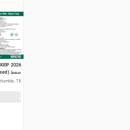
ضغط (Unused)
Humble, TX