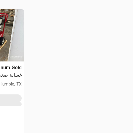
gnum Gold
غسالة ضغط (used
Humble, TX