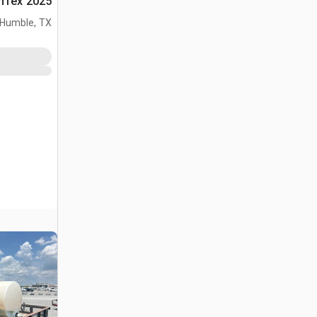
2025 CenTex غسالة ضغط
Humble, TX