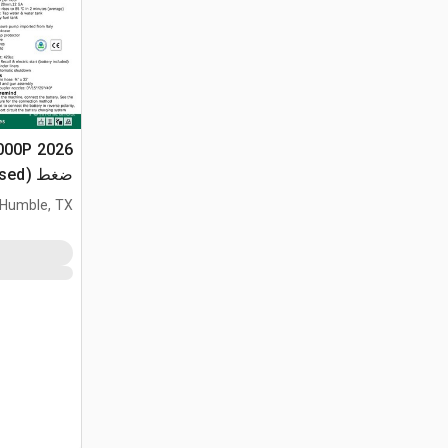
ضغط (Unused)
Humble, TX