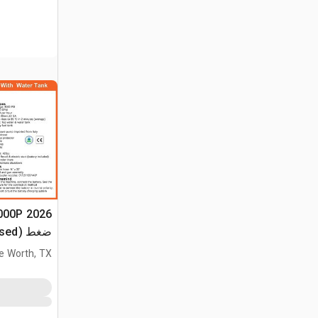
ضغط (Unused)
e Worth, TX