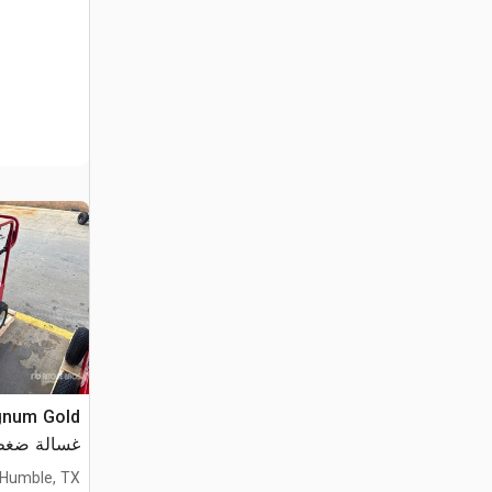
gnum Gold
غسالة ضغط (used
Humble, TX