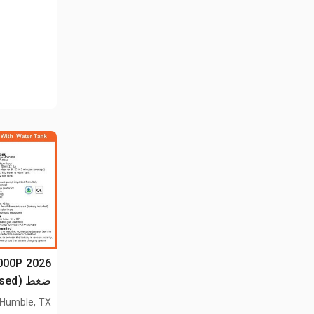
ضغط (Unused)
Humble, TX