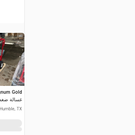
gnum Gold
غسالة ضغط (used
Humble, TX