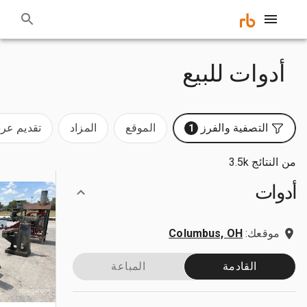
أدوات للبيع
التصفية والفرز
الموقع
المزاد
تقديم ع
1
من النتائج 3.5k
أدوات
موقعك:
Columbus, OH
القادمة
المباعة