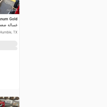
gnum Gold
غسالة ضغط (used
Humble, TX