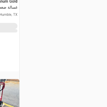
gnum Gold
غسالة ضغط (used
Humble, TX