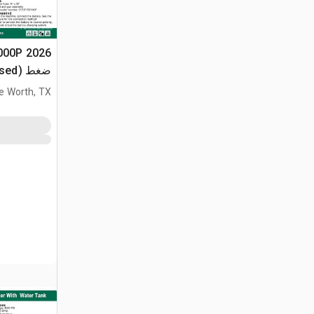
ضغط (Unused)
e Worth, TX