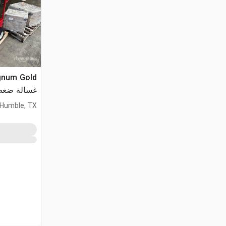
gnum Gold
غسالة ضغط (used
Humble, TX