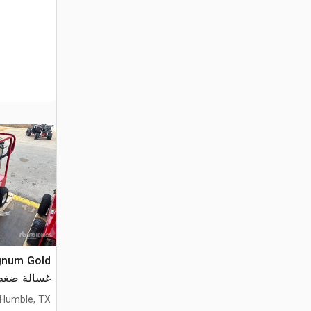
gnum Gold
غسالة ضغط (used
Humble, TX