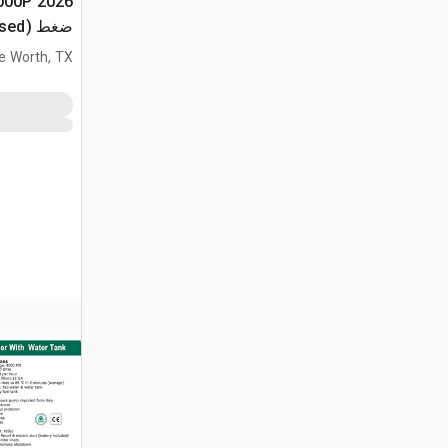
ضغط (Unused)
e Worth, TX