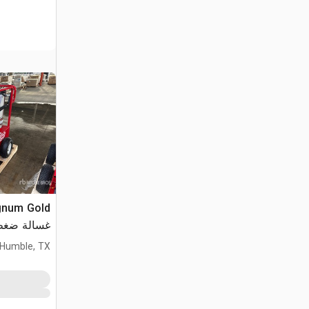
gnum Gold
غسالة ضغط (used
Humble, TX