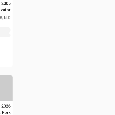
n
xcavator
B, NLD
s
Fork مخلب (Unused)