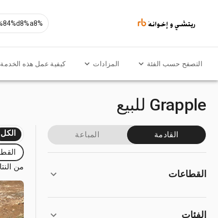
التصفح حسب الفئة
المزادات
كيفية عمل هذه الخدمة
Grapple للبيع
الكل
القادمة
المباعة
القط
من النتائج
القطاعات
الفئات