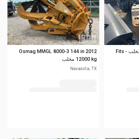
Rotobec RGP-1702A-2 مخلب - Fits
2012 Osmag MMGL 8000-3 144 in
12000 kg مخلب
Navasota, TX