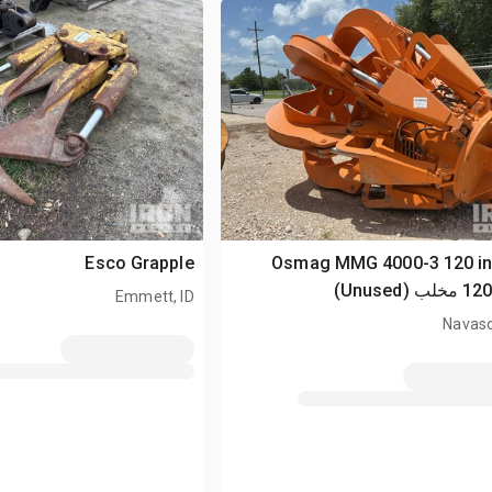
Esco Grapple
2012 Osmag MMG 4000-3 120 i
(Unused)
Emmett, ID
Navaso