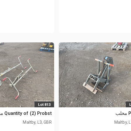
Lot 813
ب
Quantity of (2) Probst مخلب
Maltby, L3, GBR
Maltby, 