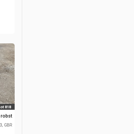
Lot 818
Probst مخل
L3, GBR