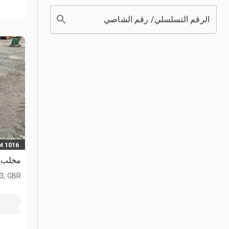
الرقم التسلسلي/ رقم الشاصي
t 1016
مخلب
L3, GBR