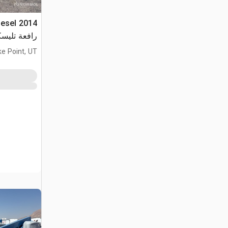
iesel
رافعة تليسك
ke Point, UT