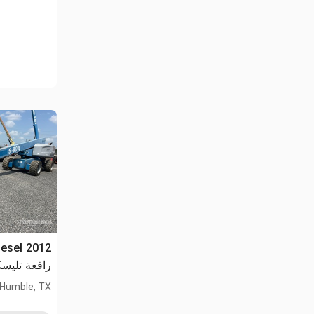
iesel
رافعة تليسك
Humble, TX