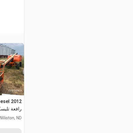
iesel
رافعة تليسك
Williston, ND