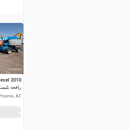
iesel
رافعة تليسك
Phoenix, AZ