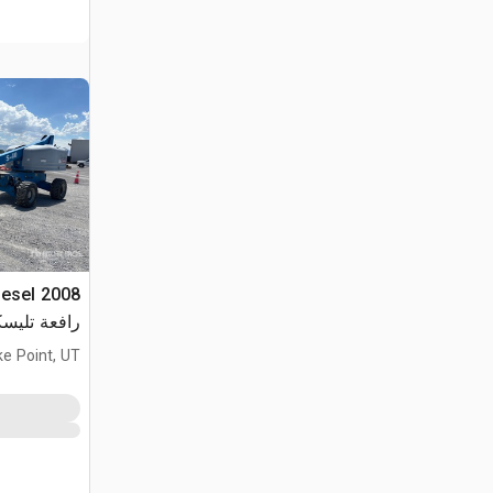
iesel
رافعة تليسك
ke Point, UT