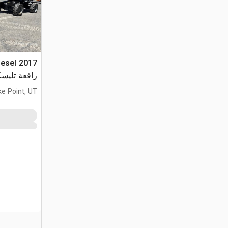
iesel
رافعة تليسك
ke Point, UT