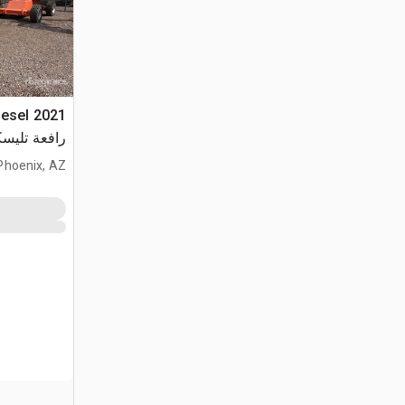
iesel
رافعة تليسك
Phoenix, AZ