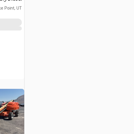
تطويل
ke Point, UT