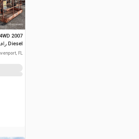
P 4WD
iesel
تطويل
venport, FL