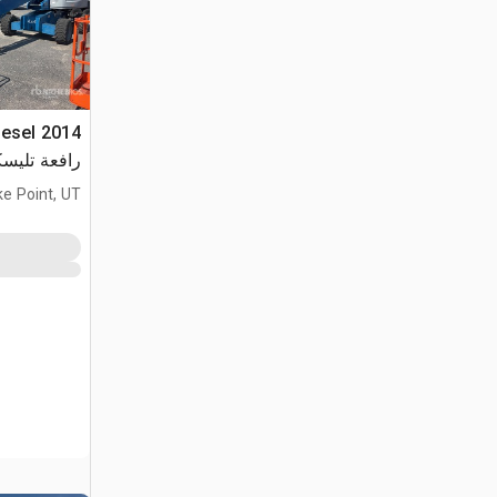
iesel
رافعة تليسك
ke Point, UT