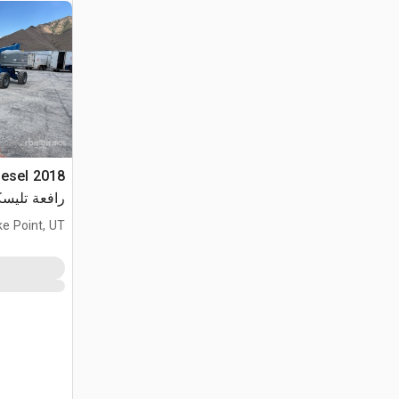
iesel
رافعة تليسك
ke Point, UT