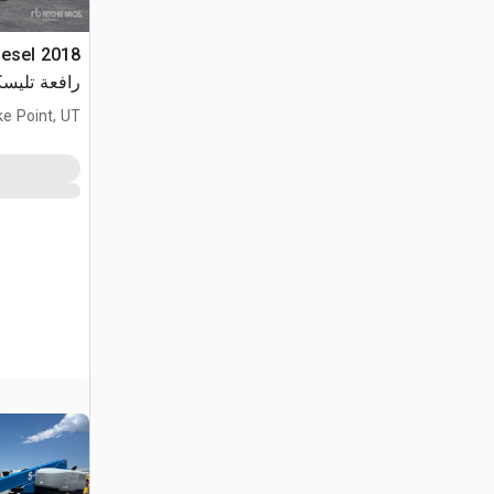
iesel
رافعة تليسك
ke Point, UT