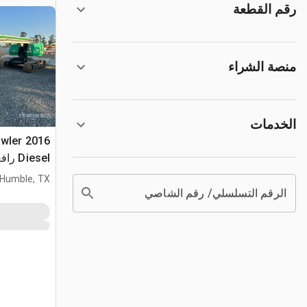
رقم القطعة
منصة الشراء
الخدمات
awler
iesel
تطويل
Humble, TX
الرقم التسلسلي/ رقم الشاصي