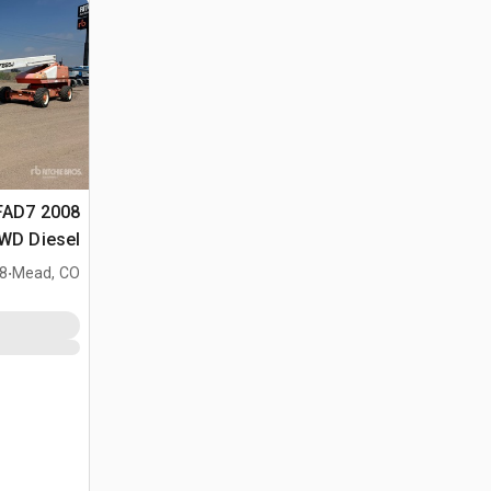
JFAD7
.
بذراع تطويل
Mead, CO
038