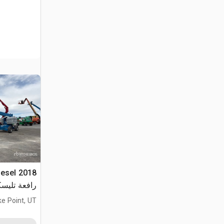
iesel
رافعة تليسك
ke Point, UT