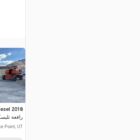
iesel
رافعة تليسك
ke Point, UT