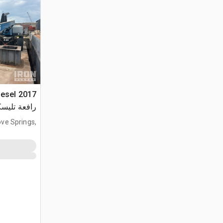
iesel
رافعة تليسك
ve Springs,
FL