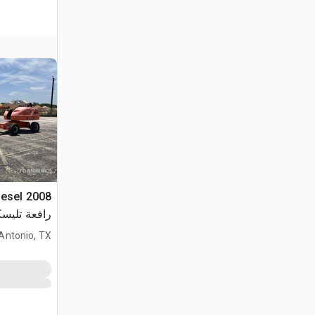
iesel
رافعة تليسك
ioned 2019
Antonio, TX