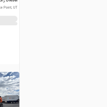
iesel
تطويل
ke Point, UT