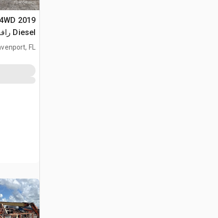
C 4WD
iesel
تطويل
venport, FL