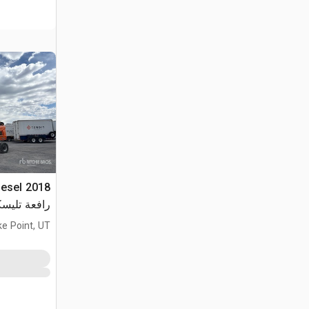
iesel
رافعة تليسك
ke Point, UT