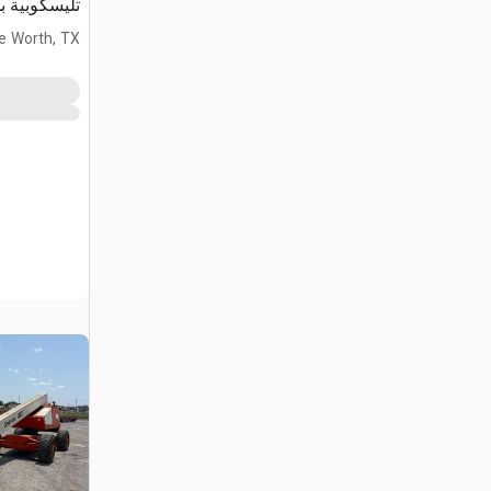
تليسكوبية ب
e Worth, TX