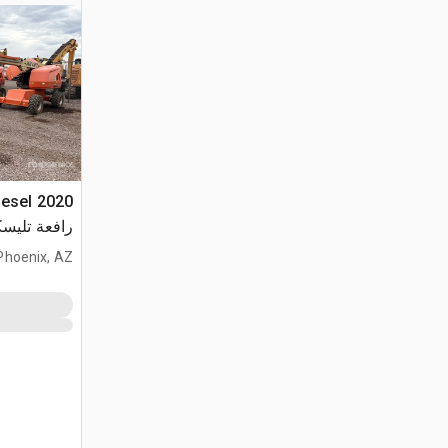
iesel
رافعة تليسك
Phoenix, AZ