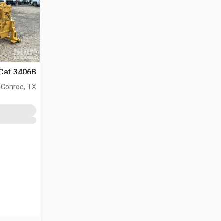
Cat 3406B محرك
.
Conroe, TX