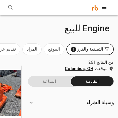
Engine للبيع
التصفية والفرز
الموقع
المزاد
تقديم ع
1
من النتائج 261
موقعك:
Columbus, OH
القادمة
المباعة
وسيلة الشراء