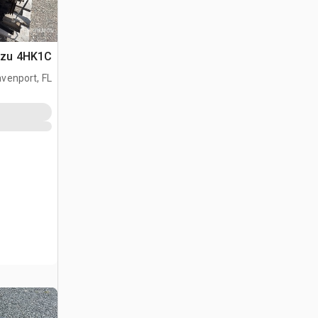
Isuzu 4HK1C م
venport, FL