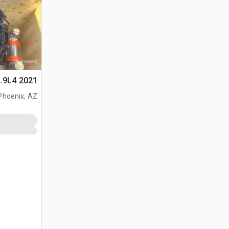
2021 Deutz TD2.9L4 محرك
Phoenix, AZ