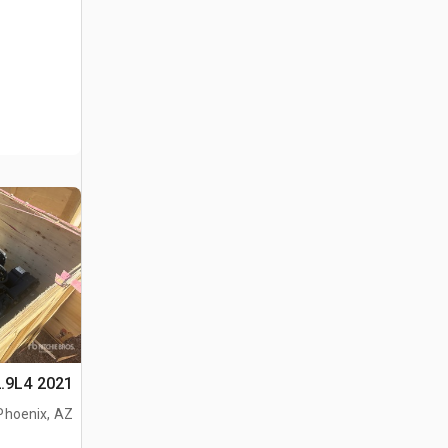
2021 Deutz TD2.9L4 محرك
Phoenix, AZ