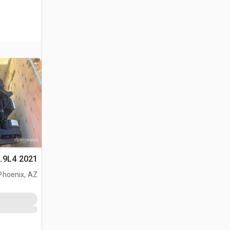
2021 Deutz TD2.9L4 محرك
Phoenix, AZ