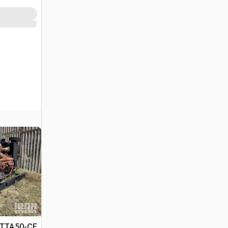
TTA50-CE