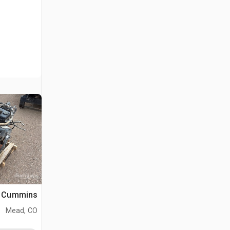
Cummins محرك
Mead, CO