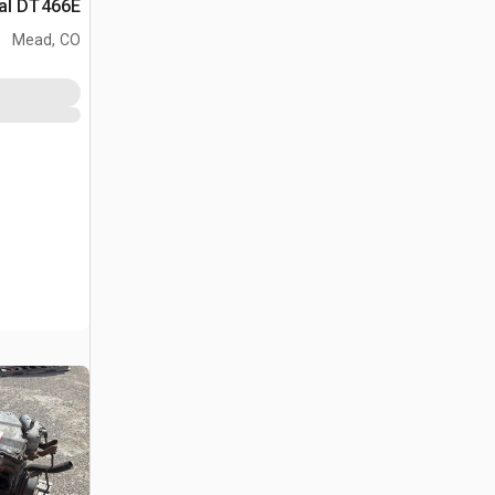
ional DT466E
Mead, CO