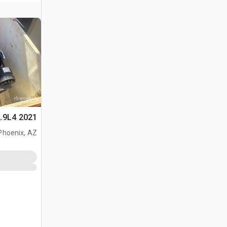
2021 Deutz TD2.9L4 محرك
Phoenix, AZ