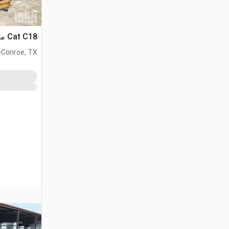
Cat C18 محرك
.
Conroe, TX