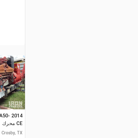
TA50-
CE محرك
Crosby, TX