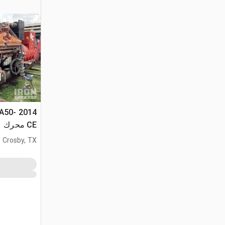
TA50-
CE محرك
Crosby, TX