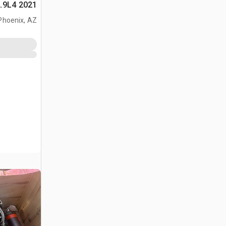
2021 Deutz TD2.9L4 محرك
Phoenix, AZ