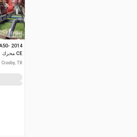
TA50-
CE محرك
Crosby, TX