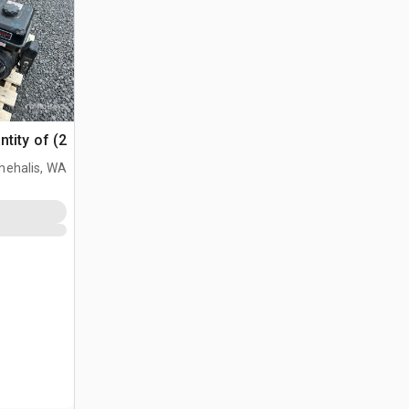
Quantity of (2)
hehalis, WA