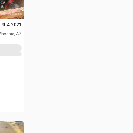
2021 Deutz TD2.9L4 محرك
Phoenix, AZ