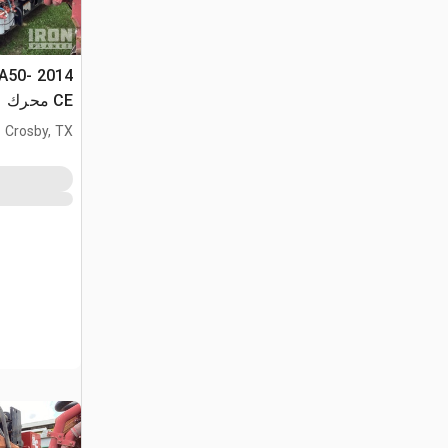
TA50-
CE محرك
Crosby, TX