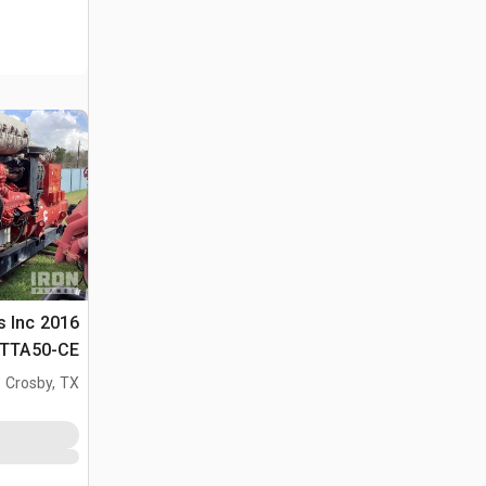
ns Inc
QSKTTA50-CE 
Crosby, TX