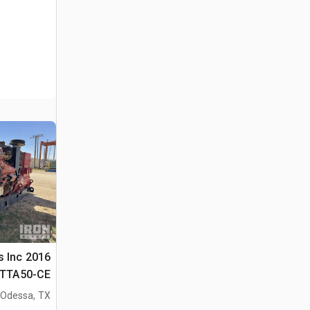
ns Inc
QSKTTA50-CE 
Odessa, TX