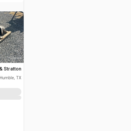
gs & Stratton
Humble, TX