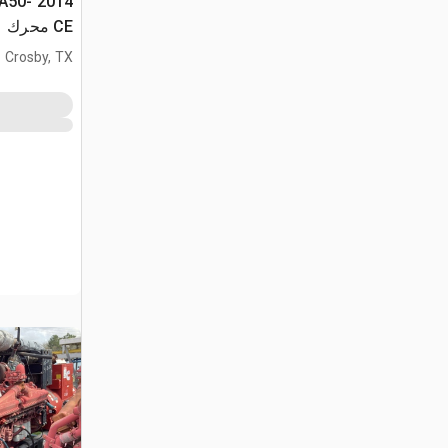
TA50-
CE محرك
Crosby, TX