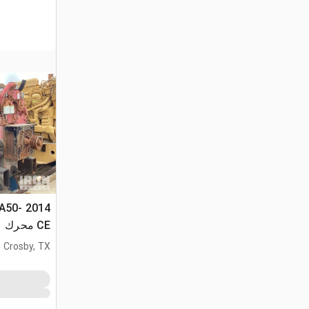
TA50-
CE محرك
Crosby, TX