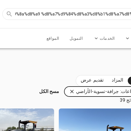
الخدمات
التمويل
المواقع
المزاد
تقديم عرض
عات: جرافة-تسوية-الأراضي
مسح الكل
 39