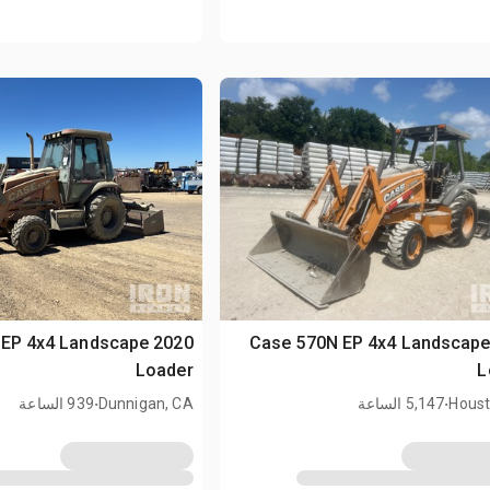
70N EP 4x4 Landscape
2016 Case 570N EP 4x4 Landscap
Loader
L
.
.
Houst
5,147 الساعة
Dunnigan, CA
939 الساعة