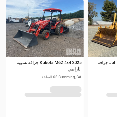
2004 John Deere 210LE 4x4 جرافة
2025 Kubota M62 4x4 جرافة تسوية
الأراضي
.
Cumming, GA
68 الساعة