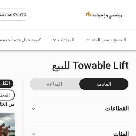
التصفح حسب الفئة
المزادات
كيفية عمل هذه الخدمة
Towable Lift للبيع
الكل
القادمة
المباعة
القطا
من النتائج
القطاعات
الفئات