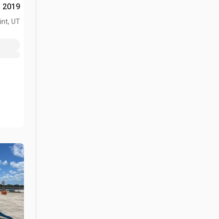
2019 JLG T-350 رافع جرار
int, UT