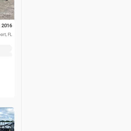
2016 Genie TZ-34 Towable Lift
ort, FL