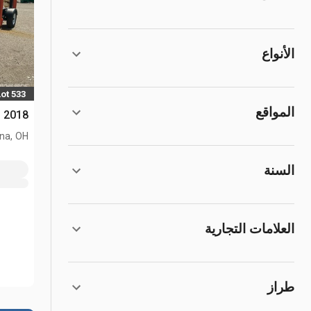
الأنواع
Lot 533
المواقع
2018 JLG T500J رافع جرار
na, OH
السنة
العلامات التجارية
طراز