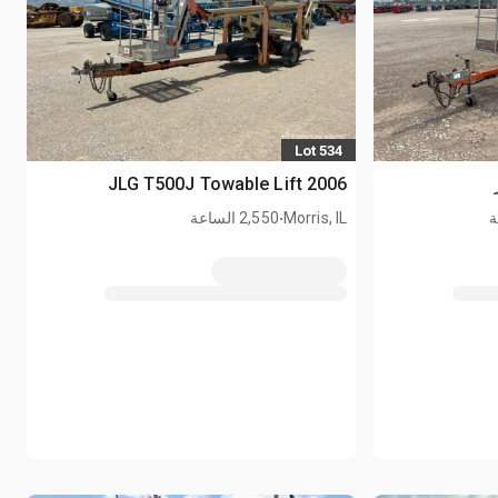
Lot 534
2006 JLG T500J Towable Lift
.
Morris, IL
2,550 الساعة