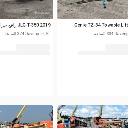
2019 JLG T-350 رافع جرار
.
.
Davenp
334 الساعة
Davenport, FL
374 الساعة