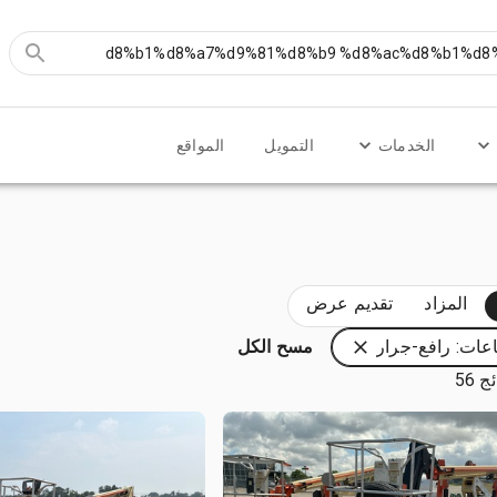
الخدمات
التمويل
المواقع
المزاد
تقديم عرض
عات: رافع-جرار
مسح الكل
 56