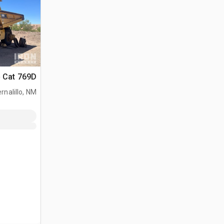
Cat 769D شاحنة صخور
rnalillo, NM