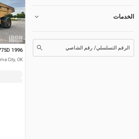
الخدمات
الرقم التسلسلي/ رقم الشاصي
1996 Cat 775D شاحنة صخور
ma City, OK