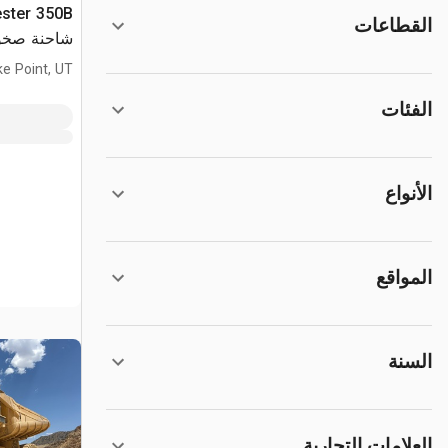
ester 350B
القطاعات
شاحنة صخو
ke Point, UT
الفئات
الأنواع
المواقع
السنة
العلامات التجارية