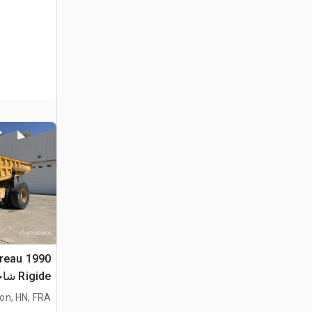
ereau
Rigide شاحنة صخور
lon, HN, FRA