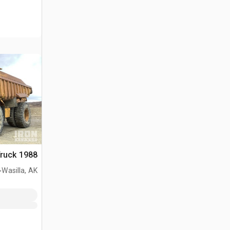
1988 Cat 773B Haul Truck
.
Wasilla, AK