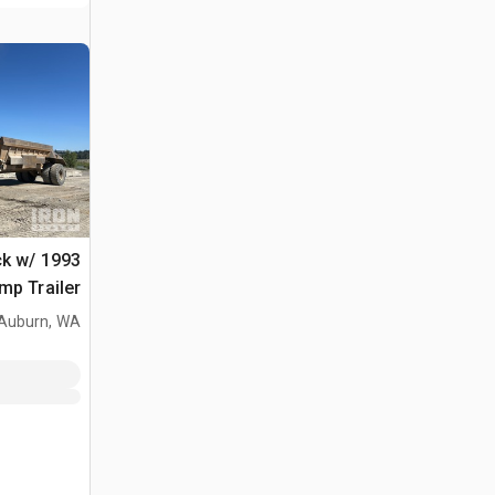
uck w/
mp Trailer
Auburn, WA