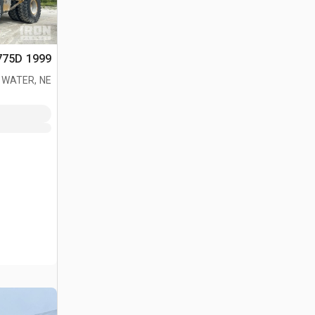
1999 Cat 775D شاحنة صخور
 WATER, NE