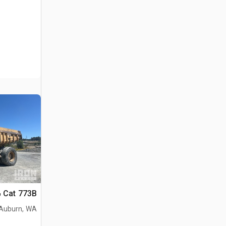
Cat 773B شاحنة صخور
Auburn, WA