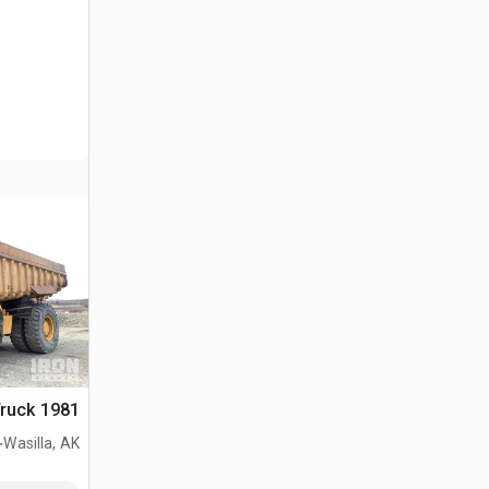
1981 Cat 773B Haul Truck
.
Wasilla, AK