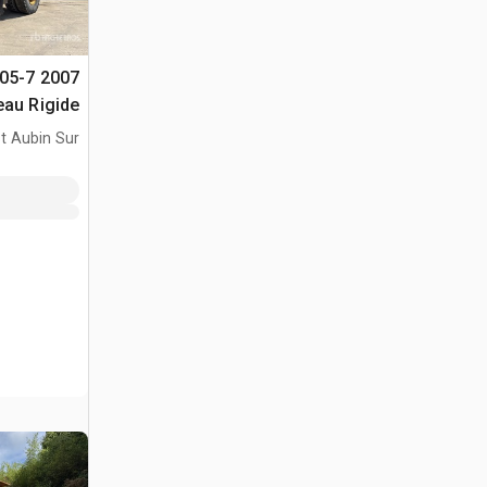
405-7
صخور
t Aubin Sur
lon, HN, FRA