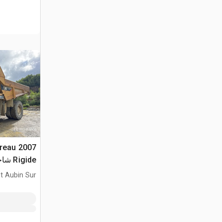
ereau
Rigide شاحنة صخور
t Aubin Sur
lon, HN, FRA