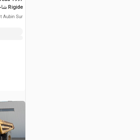
Rigide شاحنة صخور
t Aubin Sur
lon, HN, FRA