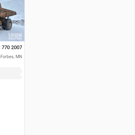
2007 Cat 770 شاحنة صخور
.
Forbes, MN