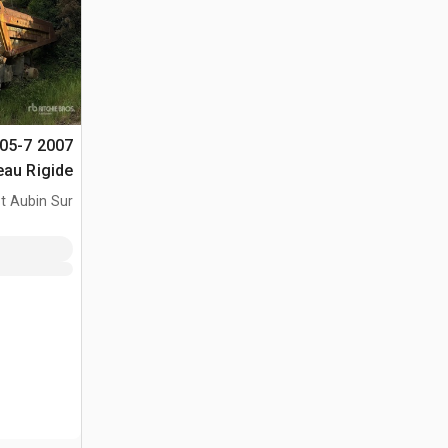
405-7
صخور
t Aubin Sur
lon, HN, FRA