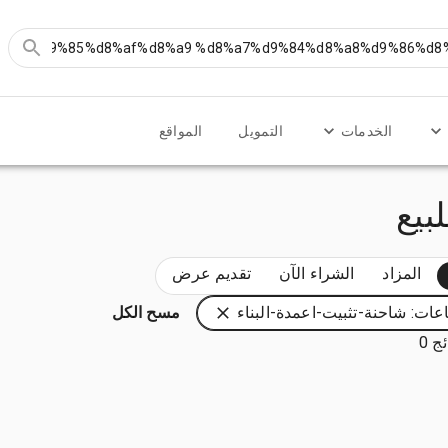
الخدمات
التمويل
المواقع
المزاد
الشراء الآن
تقديم عرض
عات: شاحنة-تثبيت-اعمدة-البناء
مسح الكل
ج 0