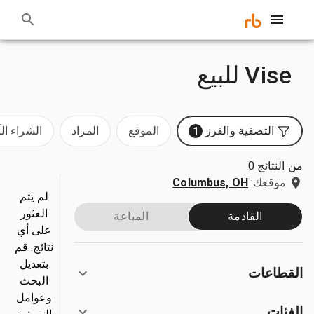
Vise للبيع
التصفية والفرز
الموقع
المزاد
الشراء ال
1
من النتائج 0
موقعك:
Columbus, OH
لم يتم
العثور
القادمة
المباعة
على أي
نتائج. قم
بتعديل
القطاعات
البحث
وعوامل
الفئات