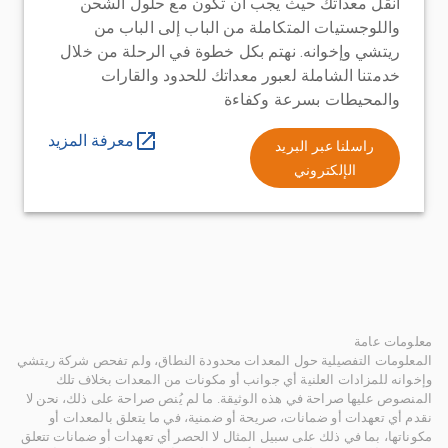
انقل معداتك حيث يجب أن تكون مع حلول الشحن
واللوجستيات المتكاملة من الباب إلى الباب من
ريتشي وإخوانه. نهتم بكل خطوة في الرحلة من خلال
خدمتنا الشاملة لعبور معداتك للحدود والقارات
والمحيطات بسرعة وكفاءة
معرفة المزيد
راسلنا عبر البريد
الإلكتروني
معلومات عامة
المعلومات التفصيلية حول المعدات محدودة النطاق، ولم تفحص شركة ريتشي
وإخوانه للمزادات العلنية أي جوانب أو مكونات من المعدات بخلاف تلك
المنصوص عليها صراحة في هذه الوثيقة. ما لم يُنص صراحة على ذلك، نحن لا
نقدم أي تعهدات أو ضمانات، صريحة أو ضمنية، في ما يتعلق بالمعدات أو
مكوناتها، بما في ذلك على سبيل المثال لا الحصر أي تعهدات أو ضمانات تتعلق