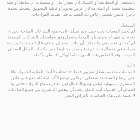
بالتشغيل أو المطابقة أو الامتثال لأي معيار أمان أو متطلبات أي سلطة أو هيئة
تنظيمية معنية، أو الملاءمة لأي غرض معين، أو قابلية التسويق. ننصحك بشدة
بإجراء فحص تفصيلي خاص بك للمعدات قبل تقديم المزايدات.
التشغيل
لم تُختبر المعدات تحت حمل ولم تُشغَّل على جميع السرعات المتاحة. نحن لا
نقدم أي تعهد أو ضمان بأن المعدات تعمل وفق مواصفات الشركات المصنعة.
لم يُجرَ أي فحص في ما يتعلق بأي جانب تشغيلي بخلاف تلك الجوانب المدرجة
صراحة في هذه الوثيقة. تم توفير صور مختارة لبعض مكونات الهيكل السفلي
الفردية، وقد لا تعكس هذه الصور حالة الهيكل السفلي بأكمله.
الأبعاد
القياسات مُقدمة بشكل تقريبي فقط. قد تختلف الأبعاد الفعلية للحمولة بناءً
على ارتفاع الشاحنة/المقطورة وتكوين/وضع الآلة المُحمَّلة. تقع على عاتق
المشتري مسؤولية قياس جميع الأحمال قبل مغادرة موقع المزاد الخاص بنا
لضمان أن الحمولة آمنة للنقل. يجب أن يتحقق المشتري من جميع القياسات.
لا تعتمد على هذه القياسات لأغراض النقل.