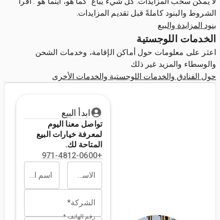
لا يمكن سحب المزايدات. كل شيء يُباع "كما هو، أينما هو". اقرأ
الشروط والبنود كاملةً قبل تقديم المزايدات.
بنود المزايدة والبيع
الخدمات اللوجستية
اعثر على معلومات حول أماكن الإقامة، وخدمات الشحن
والوسطاء والمزيد غير ذلك
حول الفنادق والخدمات اللوجستية والخدمات الأخرى
ابدأ البيع
تواصل معنا اليوم
لمعرفة خيارات البيع
المتاحة لك.
+971-4812-0600
الاسم الأول*
اسم العائلة*
الشركة*
رقم الهاتف *