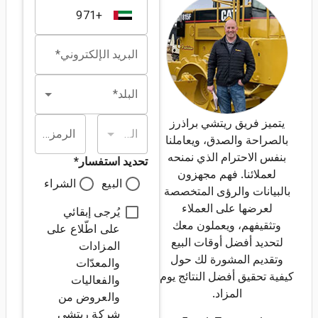
البريد الإلكتروني*
البلد*
يتميز فريق ريتشي براذرز
الولاية/المقاطعة*
الرمز البريدي*
بالصراحة والصدق، ويعاملنا
بنفس الاحترام الذي نمنحه
تحديد استفسار
*
لعملائنا. فهم مجهزون
البيع
الشراء
بالبيانات والرؤى المتخصصة
لعرضها على العملاء
يُرجى إبقائي
وتثقيفهم، ويعملون معك
على اطّلاع على
لتحديد أفضل أوقات البيع
المزادات
وتقديم المشورة لك حول
والمعدّات
كيفية تحقيق أفضل النتائج يوم
والفعاليات
المزاد.
والعروض من
شركة ريتشي