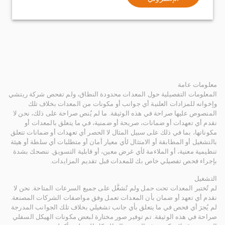
معلومات عامة
المعلومات التفصيلية حول المعدات محدودة النطاق، ولم تفحص شركة ريتشي
وإخوانه للمزادات العلنية أي جوانب أو مكونات من المعدات بخلاف تلك
المنصوص عليها صراحة في هذه الوثيقة. ما لم يُنص صراحة على ذلك، نحن لا
نقدم أي تعهدات أو ضمانات، صريحة أو ضمنية، في ما يتعلق بالمعدات أو
مكوناتها، بما في ذلك على سبيل المثال لا الحصر أي تعهدات أو ضمانات تتعلق
بالتشغيل أو المطابقة أو الامتثال لأي معيار أمان أو متطلبات أي سلطة أو هيئة
تنظيمية معنية، أو الملاءمة لأي غرض معين، أو قابلية التسويق. ننصحك بشدة
بإجراء فحص تفصيلي خاص بك للمعدات قبل تقديم المزايدات.
التشغيل
لم تُختبر المعدات تحت حمل ولم تُشغَّل على جميع السرعات المتاحة. نحن لا
نقدم أي تعهد أو ضمان بأن المعدات تعمل وفق مواصفات الشركات المصنعة.
لم يُجرَ أي فحص في ما يتعلق بأي جانب تشغيلي بخلاف تلك الجوانب المدرجة
صراحة في هذه الوثيقة. تم توفير صور مختارة لبعض مكونات الهيكل السفلي