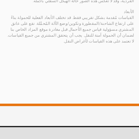
الفردية، وقد لا تعكس هذه الصور حالة الهيكل السفلي بأكمله.
الأبعاد
القياسات مُقدمة بشكل تقريبي فقط. قد تختلف الأبعاد الفعلية للحمولة بناءً
على ارتفاع الشاحنة/المقطورة وتكوين/وضع الآلة المُحمَّلة. تقع على عاتق
المشتري مسؤولية قياس جميع الأحمال قبل مغادرة موقع المزاد الخاص بنا
لضمان أن الحمولة آمنة للنقل. يجب أن يتحقق المشتري من جميع القياسات.
لا تعتمد على هذه القياسات لأغراض النقل.