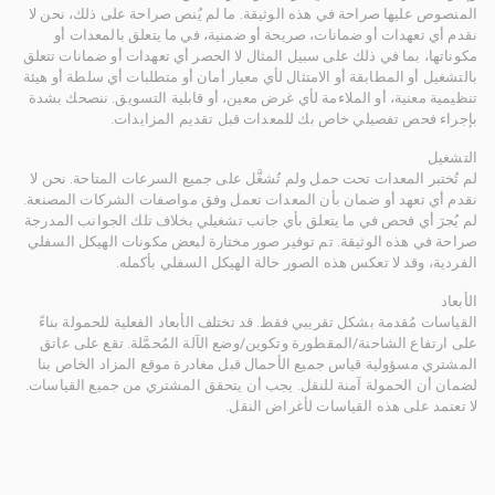
المنصوص عليها صراحة في هذه الوثيقة. ما لم يُنص صراحة على ذلك، نحن لا
نقدم أي تعهدات أو ضمانات، صريحة أو ضمنية، في ما يتعلق بالمعدات أو
مكوناتها، بما في ذلك على سبيل المثال لا الحصر أي تعهدات أو ضمانات تتعلق
بالتشغيل أو المطابقة أو الامتثال لأي معيار أمان أو متطلبات أي سلطة أو هيئة
تنظيمية معنية، أو الملاءمة لأي غرض معين، أو قابلية التسويق. ننصحك بشدة
بإجراء فحص تفصيلي خاص بك للمعدات قبل تقديم المزايدات.
التشغيل
لم تُختبر المعدات تحت حمل ولم تُشغَّل على جميع السرعات المتاحة. نحن لا
نقدم أي تعهد أو ضمان بأن المعدات تعمل وفق مواصفات الشركات المصنعة.
لم يُجرَ أي فحص في ما يتعلق بأي جانب تشغيلي بخلاف تلك الجوانب المدرجة
صراحة في هذه الوثيقة. تم توفير صور مختارة لبعض مكونات الهيكل السفلي
الفردية، وقد لا تعكس هذه الصور حالة الهيكل السفلي بأكمله.
الأبعاد
القياسات مُقدمة بشكل تقريبي فقط. قد تختلف الأبعاد الفعلية للحمولة بناءً
على ارتفاع الشاحنة/المقطورة وتكوين/وضع الآلة المُحمَّلة. تقع على عاتق
المشتري مسؤولية قياس جميع الأحمال قبل مغادرة موقع المزاد الخاص بنا
لضمان أن الحمولة آمنة للنقل. يجب أن يتحقق المشتري من جميع القياسات.
لا تعتمد على هذه القياسات لأغراض النقل.