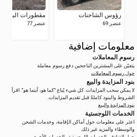
رؤوس الشاحنات
مقطورات البناء وال
عنصر 69
عنصر 77
معلومات إضافية
رسوم المعاملات
يتعيّن على المشترين الناجحين دفع رسوم معاملة
حول رسوم المعاملات
بنود المزايدة والبيع
لا يمكن سحب المزايدات. كل شيء يُباع "كما هو، أينما هو". اقرأ
الشروط والبنود كاملةً قبل تقديم المزايدات.
بنود المزايدة والبيع
الخدمات اللوجستية
اعثر على معلومات حول أماكن الإقامة، وخدمات الشحن
والوسطاء والمزيد غير ذلك
حول الفنادق والخدمات اللوجستية والخدمات الأخرى