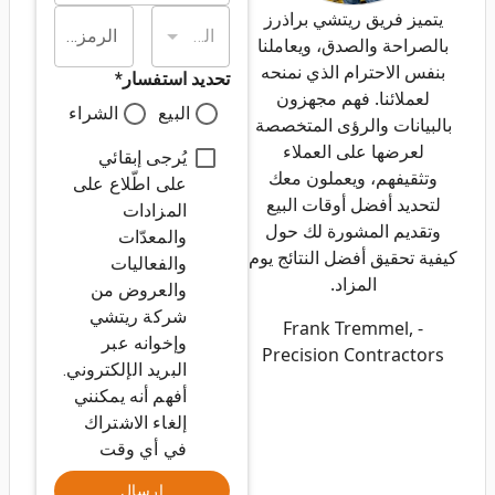
يتميز فريق ريتشي براذرز
الولاية/المقاطعة*
الرمز البريدي*
بالصراحة والصدق، ويعاملنا
بنفس الاحترام الذي نمنحه
تحديد استفسار
*
لعملائنا. فهم مجهزون
البيع
الشراء
بالبيانات والرؤى المتخصصة
لعرضها على العملاء
يُرجى إبقائي
وتثقيفهم، ويعملون معك
على اطّلاع على
لتحديد أفضل أوقات البيع
المزادات
وتقديم المشورة لك حول
والمعدّات
كيفية تحقيق أفضل النتائج يوم
والفعاليات
المزاد.
والعروض من
شركة ريتشي
- Frank Tremmel,
وإخوانه عبر
Precision Contractors
البريد الإلكتروني.
أفهم أنه يمكنني
إلغاء الاشتراك
في أي وقت
إرسال