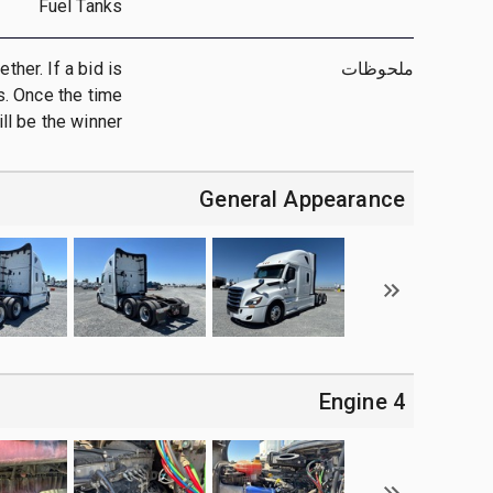
Fuel Tanks
ملحوظات
her. If a bid is
ts. Once the time
ll be the winner.
General Appearance
4 Engine