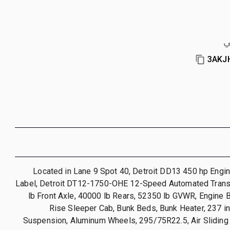
ي
3AKJ
Located in Lane 9 Spot 40, Detroit DD13 450 hp Engi
Label, Detroit DT12-1750-OHE 12-Speed Automated Tran
lb Front Axle, 40000 lb Rears, 52350 lb GVWR, Engine B
Rise Sleeper Cab, Bunk Beds, Bunk Heater, 237 i
Suspension, Aluminum Wheels, 295/75R22.5, Air Sliding 