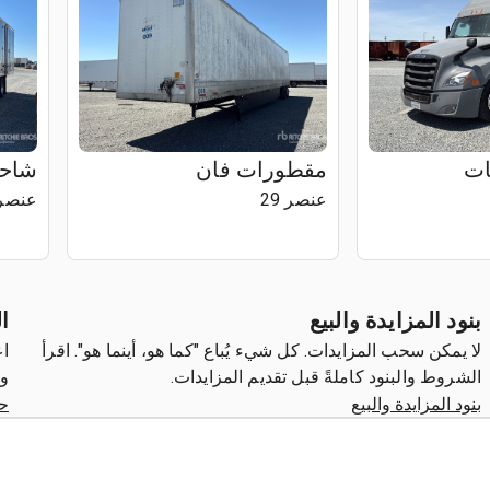
ات
مقطورات فان
شاحن
عنصر 29
عنصر 0
بنود المزايدة والبيع
ا
لا يمكن سحب المزايدات. كل شيء يُباع "كما هو، أينما هو". اقرأ
اع
الشروط والبنود كاملةً قبل تقديم المزايدات.
وا
بنود المزايدة والبيع
حو