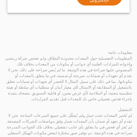
معلومات عامة
المعلومات التفصيلية حول المعدات محدودة النطاق، ولم تفحص شركة ريتشي
وإخوانه للمزادات العلنية أي جوانب أو مكونات من المعدات بخلاف تلك
المنصوص عليها صراحة في هذه الوثيقة. ما لم يُنص صراحة على ذلك، نحن لا
نقدم أي تعهدات أو ضمانات، صريحة أو ضمنية، في ما يتعلق بالمعدات أو
مكوناتها، بما في ذلك على سبيل المثال لا الحصر أي تعهدات أو ضمانات تتعلق
بالتشغيل أو المطابقة أو الامتثال لأي معيار أمان أو متطلبات أي سلطة أو هيئة
تنظيمية معنية، أو الملاءمة لأي غرض معين، أو قابلية التسويق. ننصحك بشدة
بإجراء فحص تفصيلي خاص بك للمعدات قبل تقديم المزايدات.
التشغيل
لم تُختبر المعدات تحت حمل ولم تُشغَّل على جميع السرعات المتاحة. نحن لا
نقدم أي تعهد أو ضمان بأن المعدات تعمل وفق مواصفات الشركات المصنعة.
لم يُجرَ أي فحص في ما يتعلق بأي جانب تشغيلي بخلاف تلك الجوانب المدرجة
صراحة في هذه الوثيقة. تم توفير صور مختارة لبعض مكونات الهيكل السفلي