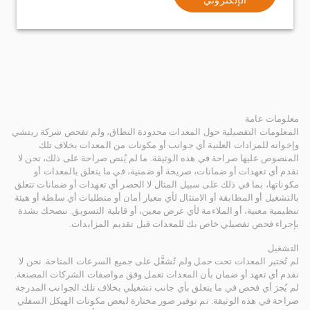
معلومات عامة
المعلومات التفصيلية حول المعدات محدودة النطاق، ولم تفحص شركة ريتشي
وإخوانه للمزادات العلنية أي جوانب أو مكونات من المعدات بخلاف تلك
المنصوص عليها صراحة في هذه الوثيقة. ما لم يُنص صراحة على ذلك، نحن لا
نقدم أي تعهدات أو ضمانات، صريحة أو ضمنية، في ما يتعلق بالمعدات أو
مكوناتها، بما في ذلك على سبيل المثال لا الحصر أي تعهدات أو ضمانات تتعلق
بالتشغيل أو المطابقة أو الامتثال لأي معيار أمان أو متطلبات أي سلطة أو هيئة
تنظيمية معنية، أو الملاءمة لأي غرض معين، أو قابلية التسويق. ننصحك بشدة
بإجراء فحص تفصيلي خاص بك للمعدات قبل تقديم المزايدات.
التشغيل
لم تُختبر المعدات تحت حمل ولم تُشغَّل على جميع السرعات المتاحة. نحن لا
نقدم أي تعهد أو ضمان بأن المعدات تعمل وفق مواصفات الشركات المصنعة.
لم يُجرَ أي فحص في ما يتعلق بأي جانب تشغيلي بخلاف تلك الجوانب المدرجة
صراحة في هذه الوثيقة. تم توفير صور مختارة لبعض مكونات الهيكل السفلي