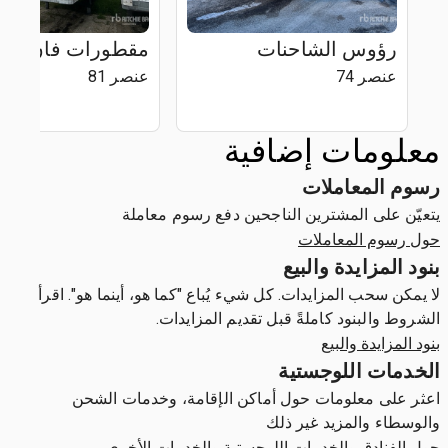
رؤوس الشاحنات
مقطورات فان
عنصر 74
عنصر 81
معلومات إضافية
رسوم المعاملات
يتعيّن على المشترين الناجحين دفع رسوم معاملة
حول رسوم المعاملات
بنود المزايدة والبيع
لا يمكن سحب المزايدات. كل شيء يُباع "كما هو، أينما هو". اقرأ
الشروط والبنود كاملةً قبل تقديم المزايدات.
بنود المزايدة والبيع
الخدمات اللوجستية
اعثر على معلومات حول أماكن الإقامة، وخدمات الشحن
والوسطاء والمزيد غير ذلك
حول الفنادق والخدمات اللوجستية والخدمات الأخرى