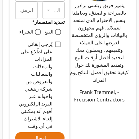
يتميز فريق ريتشي براذرز
الولاية/المقاطعة*
الرمز البريدي*
بالصراحة والصدق، ويعاملنا
بنفس الاحترام الذي نمنحه
تحديد استفسار
*
لعملائنا. فهم مجهزون
البيع
الشراء
بالبيانات والرؤى المتخصصة
لعرضها على العملاء
يُرجى إبقائي
وتثقيفهم، ويعملون معك
على اطّلاع على
لتحديد أفضل أوقات البيع
المزادات
وتقديم المشورة لك حول
والمعدّات
كيفية تحقيق أفضل النتائج يوم
والفعاليات
المزاد.
والعروض من
شركة ريتشي
- Frank Tremmel,
وإخوانه عبر
Precision Contractors
البريد الإلكتروني.
أفهم أنه يمكنني
إلغاء الاشتراك
في أي وقت
إرسال