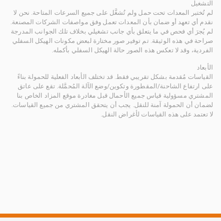
التشغيل
لم تُختبر المعدات تحت حمل ولم تُشغَّل على جميع السرعات المتاحة. نحن لا
نقدم أي تعهد أو ضمان بأن المعدات تعمل وفق مواصفات الشركات المصنعة.
لم يُجرَ أي فحص في ما يتعلق بأي جانب تشغيلي بخلاف تلك الجوانب المدرجة
صراحة في هذه الوثيقة. تم توفير صور مختارة لبعض مكونات الهيكل السفلي
الفردية، وقد لا تعكس هذه الصور حالة الهيكل السفلي بأكمله.
الأبعاد
القياسات مُقدمة بشكل تقريبي فقط. قد تختلف الأبعاد الفعلية للحمولة بناءً
على ارتفاع الشاحنة/المقطورة وتكوين/وضع الآلة المُحمَّلة. تقع على عاتق
المشتري مسؤولية قياس جميع الأحمال قبل مغادرة موقع المزاد الخاص بنا
لضمان أن الحمولة آمنة للنقل. يجب أن يتحقق المشتري من جميع القياسات.
لا تعتمد على هذه القياسات لأغراض النقل.