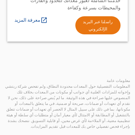
خدمتنا الشاملة لعبور معداتك للحدود والقارات
والمحيطات بسرعة وكفاءة
معرفة المزيد
راسلنا عبر البريد
الإلكتروني
معلومات عامة
المعلومات التفصيلية حول المعدات محدودة النطاق، ولم تفحص شركة ريتشي
وإخوانه للمزادات العلنية أي جوانب أو مكونات من المعدات بخلاف تلك
المنصوص عليها صراحة في هذه الوثيقة. ما لم يُنص صراحة على ذلك، نحن لا
نقدم أي تعهدات أو ضمانات، صريحة أو ضمنية، في ما يتعلق بالمعدات أو
مكوناتها، بما في ذلك على سبيل المثال لا الحصر أي تعهدات أو ضمانات تتعلق
بالتشغيل أو المطابقة أو الامتثال لأي معيار أمان أو متطلبات أي سلطة أو هيئة
تنظيمية معنية، أو الملاءمة لأي غرض معين، أو قابلية التسويق. ننصحك بشدة
بإجراء فحص تفصيلي خاص بك للمعدات قبل تقديم المزايدات.