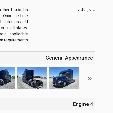
ملحوظات
her. If a bid is
ts. Once the time
This item is sold
d in all states.
g all applicable
ion requirements.
General Appearance
4 Engine