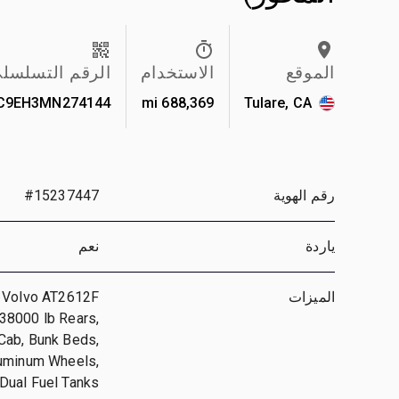
الموقع
الاستخدام
الرقم التسلسل
C9EH3MN274144
688,369 mi
Tulare, CA
رقم الهوية
#15237447
ياردة
نعم
الميزات
, Volvo AT2612F
38000 lb Rears,
Cab, Bunk Beds,
luminum Wheels,
 Dual Fuel Tanks