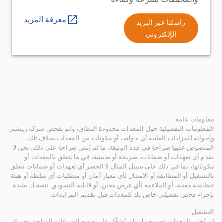
معرفة المزيد
راسلنا عبر البريد
الإلكتروني
معلومات عامة
المعلومات التفصيلية حول المعدات محدودة النطاق، ولم تفحص شركة ريتشي
وإخوانه للمزادات العلنية أي جوانب أو مكونات من المعدات بخلاف تلك
المنصوص عليها صراحة في هذه الوثيقة. ما لم يُنص صراحة على ذلك، نحن لا
نقدم أي تعهدات أو ضمانات، صريحة أو ضمنية، في ما يتعلق بالمعدات أو
مكوناتها، بما في ذلك على سبيل المثال لا الحصر أي تعهدات أو ضمانات تتعلق
بالتشغيل أو المطابقة أو الامتثال لأي معيار أمان أو متطلبات أي سلطة أو هيئة
تنظيمية معنية، أو الملاءمة لأي غرض معين، أو قابلية التسويق. ننصحك بشدة
بإجراء فحص تفصيلي خاص بك للمعدات قبل تقديم المزايدات.
التشغيل
لم تُختبر المعدات تحت حمل ولم تُشغَّل على جميع السرعات المتاحة. نحن لا