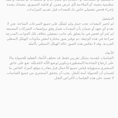
تنظيمية معنية، أو الملاءمة لأي غرض معين، أو قابلية التسويق. ننصحك بشدة
بإجراء فحص تفصيلي خاص بك للمعدات قبل تقديم المزايدات.
التشغيل
لم تُختبر المعدات تحت حمل ولم تُشغَّل على جميع السرعات المتاحة. نحن لا
نقدم أي تعهد أو ضمان بأن المعدات تعمل وفق مواصفات الشركات المصنعة.
لم يُجرَ أي فحص في ما يتعلق بأي جانب تشغيلي بخلاف تلك الجوانب المدرجة
صراحة في هذه الوثيقة. تم توفير صور مختارة لبعض مكونات الهيكل السفلي
الفردية، وقد لا تعكس هذه الصور حالة الهيكل السفلي بأكمله.
الأبعاد
القياسات مُقدمة بشكل تقريبي فقط. قد تختلف الأبعاد الفعلية للحمولة بناءً
على ارتفاع الشاحنة/المقطورة وتكوين/وضع الآلة المُحمَّلة. تقع على عاتق
المشتري مسؤولية قياس جميع الأحمال قبل مغادرة موقع المزاد الخاص بنا
لضمان أن الحمولة آمنة للنقل. يجب أن يتحقق المشتري من جميع القياسات.
لا تعتمد على هذه القياسات لأغراض النقل.