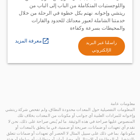
واللوجستيات المتكاملة من الباب إلى الباب من
ريتشي وإخوانه. نهتم بكل خطوة في الرحلة من خلال
خدمتنا الشاملة لعبور معداتك للحدود والقارات
والمحيطات بسرعة وكفاءة
معرفة المزيد
راسلنا عبر البريد
الإلكتروني
معلومات عامة
المعلومات التفصيلية حول المعدات محدودة النطاق، ولم تفحص شركة ريتشي
وإخوانه للمزادات العلنية أي جوانب أو مكونات من المعدات بخلاف تلك
المنصوص عليها صراحة في هذه الوثيقة. ما لم يُنص صراحة على ذلك، نحن لا
نقدم أي تعهدات أو ضمانات، صريحة أو ضمنية، في ما يتعلق بالمعدات أو
مكوناتها، بما في ذلك على سبيل المثال لا الحصر أي تعهدات أو ضمانات تتعلق
بالتشغيل أو المطابقة أو الامتثال لأي معيار أمان أو متطلبات أي سلطة أو هيئة