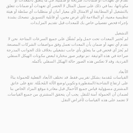
نقدم أي تعهدات أو ضمانات، صريحة أو ضمنية، في ما يتعلق بالمعدات أو
مكوناتها، بما في ذلك على سبيل المثال لا الحصر أي تعهدات أو ضمانات تتعلق
بالتشغيل أو المطابقة أو الامتثال لأي معيار أمان أو متطلبات أي سلطة أو هيئة
تنظيمية معنية، أو الملاءمة لأي غرض معين، أو قابلية التسويق. ننصحك بشدة
بإجراء فحص تفصيلي خاص بك للمعدات قبل تقديم المزايدات.
التشغيل
لم تُختبر المعدات تحت حمل ولم تُشغَّل على جميع السرعات المتاحة. نحن لا
نقدم أي تعهد أو ضمان بأن المعدات تعمل وفق مواصفات الشركات المصنعة.
لم يُجرَ أي فحص في ما يتعلق بأي جانب تشغيلي بخلاف تلك الجوانب المدرجة
صراحة في هذه الوثيقة. تم توفير صور مختارة لبعض مكونات الهيكل السفلي
الفردية، وقد لا تعكس هذه الصور حالة الهيكل السفلي بأكمله.
الأبعاد
القياسات مُقدمة بشكل تقريبي فقط. قد تختلف الأبعاد الفعلية للحمولة بناءً
على ارتفاع الشاحنة/المقطورة وتكوين/وضع الآلة المُحمَّلة. تقع على عاتق
المشتري مسؤولية قياس جميع الأحمال قبل مغادرة موقع المزاد الخاص بنا
لضمان أن الحمولة آمنة للنقل. يجب أن يتحقق المشتري من جميع القياسات.
لا تعتمد على هذه القياسات لأغراض النقل.