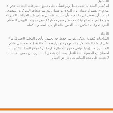
التشغيل
لم تُختبر المعدات تحت حمل ولم تُشغَّل على جميع السرعات المتاحة. نحن لا
نقدم أي تعهد أو ضمان بأن المعدات تعمل وفق مواصفات الشركات المصنعة.
لم يُجرَ أي فحص في ما يتعلق بأي جانب تشغيلي بخلاف تلك الجوانب المدرجة
صراحة في هذه الوثيقة. تم توفير صور مختارة لبعض مكونات الهيكل السفلي
الفردية، وقد لا تعكس هذه الصور حالة الهيكل السفلي بأكمله.
الأبعاد
القياسات مُقدمة بشكل تقريبي فقط. قد تختلف الأبعاد الفعلية للحمولة بناءً
على ارتفاع الشاحنة/المقطورة وتكوين/وضع الآلة المُحمَّلة. تقع على عاتق
المشتري مسؤولية قياس جميع الأحمال قبل مغادرة موقع المزاد الخاص بنا
لضمان أن الحمولة آمنة للنقل. يجب أن يتحقق المشتري من جميع القياسات.
لا تعتمد على هذه القياسات لأغراض النقل.