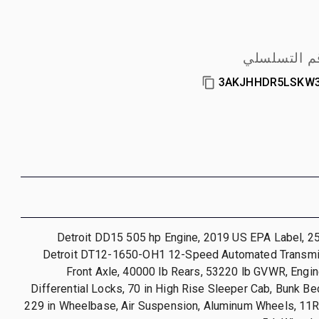
م التسلسلي
3AKJHHDR5LSKW
Detroit DD15 505 hp Engine, 2019 US EPA Label, 25
Detroit DT12-1650-OH1 12-Speed Automated Transmi
Front Axle, 40000 lb Rears, 53220 lb GVWR, Engi
Differential Locks, 70 in High Rise Sleeper Cab, Bunk Be
229 in Wheelbase, Air Suspension, Aluminum Wheels, 11R2