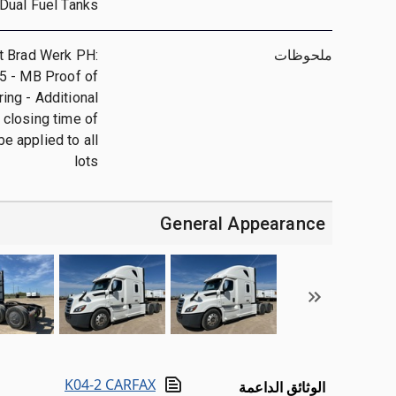
 Dual Fuel Tanks
ملحوظات
ct Brad Werk PH:
5 - MB Proof of
ing - Additional
 closing time of
be applied to all
lots
General Appearance
K04-2 CARFAX
الوثائق الداعمة