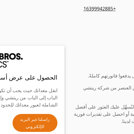
+16399942885
دفعوا فاتورتهم كاملةً.
الحصول على عرض أسع
ن العنصر من شركة ريتشي
انقل معداتك حيث يجب أن تكو
الباب إلى الباب من ريتشي وإ
الشاملة لعبور معداتك للحدود
سهِّل عليك العثور على أفضل
ة أو احصل على تقديرات فورية
راسلنا عبر البريد
لدينا.
الإلكتروني