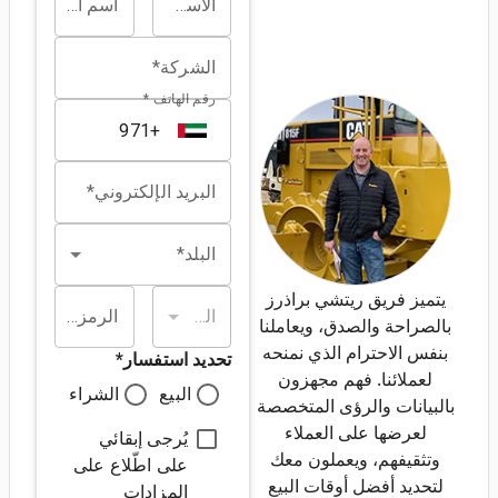
الاسم الأول*
اسم العائلة*
الشركة*
رقم الهاتف *
البريد الإلكتروني*
البلد*
يتميز فريق ريتشي براذرز
الولاية/المقاطعة*
الرمز البريدي*
بالصراحة والصدق، ويعاملنا
بنفس الاحترام الذي نمنحه
تحديد استفسار
*
لعملائنا. فهم مجهزون
البيع
الشراء
بالبيانات والرؤى المتخصصة
لعرضها على العملاء
يُرجى إبقائي
وتثقيفهم، ويعملون معك
على اطّلاع على
لتحديد أفضل أوقات البيع
المزادات