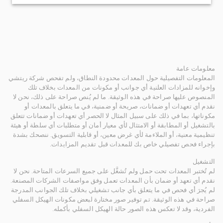
معلومات عامة
المعلومات التفصيلية حول المعدات محدودة النطاق، ولم تفحص شركة ريتشي
وإخوانه للمزادات العلنية أي جوانب أو مكونات من المعدات بخلاف تلك
المنصوص عليها صراحة في هذه الوثيقة. ما لم يُنص صراحة على ذلك، نحن لا
نقدم أي تعهدات أو ضمانات، صريحة أو ضمنية، في ما يتعلق بالمعدات أو
مكوناتها، بما في ذلك على سبيل المثال لا الحصر أي تعهدات أو ضمانات تتعلق
بالتشغيل أو المطابقة أو الامتثال لأي معيار أمان أو متطلبات أي سلطة أو هيئة
تنظيمية معنية، أو الملاءمة لأي غرض معين، أو قابلية التسويق. ننصحك بشدة
بإجراء فحص تفصيلي خاص بك للمعدات قبل تقديم المزايدات.
التشغيل
لم تُختبر المعدات تحت حمل ولم تُشغَّل على جميع السرعات المتاحة. نحن لا
نقدم أي تعهد أو ضمان بأن المعدات تعمل وفق مواصفات الشركات المصنعة.
لم يُجرَ أي فحص في ما يتعلق بأي جانب تشغيلي بخلاف تلك الجوانب المدرجة
صراحة في هذه الوثيقة. تم توفير صور مختارة لبعض مكونات الهيكل السفلي
الفردية، وقد لا تعكس هذه الصور حالة الهيكل السفلي بأكمله.