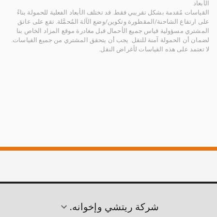
الأبعاد
القياسات مُقدمة بشكل تقريبي فقط. قد تختلف الأبعاد الفعلية للحمولة بناءً
على ارتفاع الشاحنة/المقطورة وتكوين/وضع الآلة المُحمَّلة. تقع على عاتق
المشتري مسؤولية قياس جميع الأحمال قبل مغادرة موقع المزاد الخاص بنا
لضمان أن الحمولة آمنة للنقل. يجب أن يتحقق المشتري من جميع القياسات.
لا تعتمد على هذه القياسات لأغراض النقل.
شركة ريتشي وإخوانه.