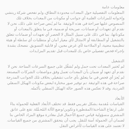
معلومات عامة
المعلومات التفصيلية حول المعدات محدودة النطاق، ولم تفحص شركة ريتشي
وإخوانه للمزادات العلنية أي جوانب أو مكونات من المعدات بخلاف تلك
المنصوص عليها صراحة في هذه الوثيقة. ما لم يُنص صراحة على ذلك، نحن لا
نقدم أي تعهدات أو ضمانات، صريحة أو ضمنية، في ما يتعلق بالمعدات أو
مكوناتها، بما في ذلك على سبيل المثال لا الحصر أي تعهدات أو ضمانات تتعلق
بالتشغيل أو المطابقة أو الامتثال لأي معيار أمان أو متطلبات أي سلطة أو هيئة
تنظيمية معنية، أو الملاءمة لأي غرض معين، أو قابلية التسويق. ننصحك بشدة
بإجراء فحص تفصيلي خاص بك للمعدات قبل تقديم المزايدات.
التشغيل
لم تُختبر المعدات تحت حمل ولم تُشغَّل على جميع السرعات المتاحة. نحن لا
نقدم أي تعهد أو ضمان بأن المعدات تعمل وفق مواصفات الشركات المصنعة.
لم يُجرَ أي فحص في ما يتعلق بأي جانب تشغيلي بخلاف تلك الجوانب المدرجة
صراحة في هذه الوثيقة. تم توفير صور مختارة لبعض مكونات الهيكل السفلي
الفردية، وقد لا تعكس هذه الصور حالة الهيكل السفلي بأكمله.
الأبعاد
القياسات مُقدمة بشكل تقريبي فقط. قد تختلف الأبعاد الفعلية للحمولة بناءً
على ارتفاع الشاحنة/المقطورة وتكوين/وضع الآلة المُحمَّلة. تقع على عاتق
المشتري مسؤولية قياس جميع الأحمال قبل مغادرة موقع المزاد الخاص بنا
لضمان أن الحمولة آمنة للنقل. يجب أن يتحقق المشتري من جميع القياسات.
لا تعتمد على هذه القياسات لأغراض النقل.