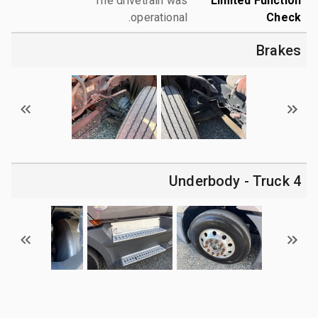
The drivetrain was
Limited Function
operational.
Check
Brakes
4 Underbody - Truck