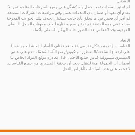
التشغيل
لم تُختبر المعدات تحت حمل ولم تُشغَّل على جميع السرعات المتاحة. نحن لا
نقدم أي تعهد أو ضمان بأن المعدات تعمل وفق مواصفات الشركات المصنعة.
لم يُجرَ أي فحص في ما يتعلق بأي جانب تشغيلي بخلاف تلك الجوانب المدرجة
صراحة في هذه الوثيقة. تم توفير صور مختارة لبعض مكونات الهيكل السفلي
الفردية، وقد لا تعكس هذه الصور حالة الهيكل السفلي بأكمله.
الأبعاد
القياسات مُقدمة بشكل تقريبي فقط. قد تختلف الأبعاد الفعلية للحمولة بناءً
على ارتفاع الشاحنة/المقطورة وتكوين/وضع الآلة المُحمَّلة. تقع على عاتق
المشتري مسؤولية قياس جميع الأحمال قبل مغادرة موقع المزاد الخاص بنا
لضمان أن الحمولة آمنة للنقل. يجب أن يتحقق المشتري من جميع القياسات.
لا تعتمد على هذه القياسات لأغراض النقل.