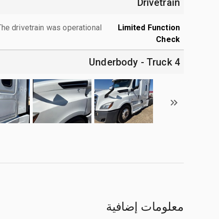
Drivetrain
The drivetrain was operational.
Limited Function
Check
4 Underbody - Truck
معلومات إضافية