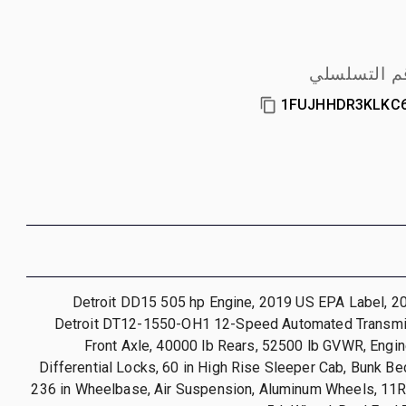
م التسلسلي
1FUJHHDR3KLKC
Detroit DD15 505 hp Engine, 2019 US EPA Label, 20
Detroit DT12-1550-OH1 12-Speed Automated Transmi
Front Axle, 40000 lb Rears, 52500 lb GVWR, Engi
Differential Locks, 60 in High Rise Sleeper Cab, Bunk Be
236 in Wheelbase, Air Suspension, Aluminum Wheels, 11R2