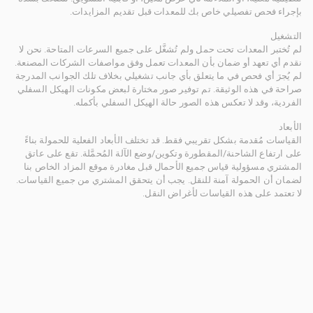
بإجراء فحص تفصيلي خاص بك للمعدات قبل تقديم المزايدات.
التشغيل
لم تُختبر المعدات تحت حمل ولم تُشغَّل على جميع السرعات المتاحة. نحن لا
نقدم أي تعهد أو ضمان بأن المعدات تعمل وفق مواصفات الشركات المصنعة.
لم يُجرَ أي فحص في ما يتعلق بأي جانب تشغيلي بخلاف تلك الجوانب المدرجة
صراحة في هذه الوثيقة. تم توفير صور مختارة لبعض مكونات الهيكل السفلي
الفردية، وقد لا تعكس هذه الصور حالة الهيكل السفلي بأكمله.
الأبعاد
القياسات مُقدمة بشكل تقريبي فقط. قد تختلف الأبعاد الفعلية للحمولة بناءً
على ارتفاع الشاحنة/المقطورة وتكوين/وضع الآلة المُحمَّلة. تقع على عاتق
المشتري مسؤولية قياس جميع الأحمال قبل مغادرة موقع المزاد الخاص بنا
لضمان أن الحمولة آمنة للنقل. يجب أن يتحقق المشتري من جميع القياسات.
لا تعتمد على هذه القياسات لأغراض النقل.