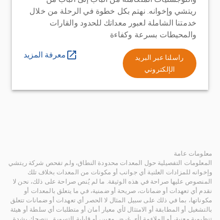
ريتشي وإخوانه. نهتم بكل خطوة في الرحلة من خلال
خدمتنا الشاملة لعبور معداتك للحدود والقارات
والمحيطات بسرعة وكفاءة
معرفة المزيد
راسلنا عبر البريد
الإلكتروني
معلومات عامة
المعلومات التفصيلية حول المعدات محدودة النطاق، ولم تفحص شركة ريتشي
وإخوانه للمزادات العلنية أي جوانب أو مكونات من المعدات بخلاف تلك
المنصوص عليها صراحة في هذه الوثيقة. ما لم يُنص صراحة على ذلك، نحن لا
نقدم أي تعهدات أو ضمانات، صريحة أو ضمنية، في ما يتعلق بالمعدات أو
مكوناتها، بما في ذلك على سبيل المثال لا الحصر أي تعهدات أو ضمانات تتعلق
بالتشغيل أو المطابقة أو الامتثال لأي معيار أمان أو متطلبات أي سلطة أو هيئة
تنظيمية معنية، أو الملاءمة لأي غرض معين، أو قابلية التسويق. ننصحك بشدة