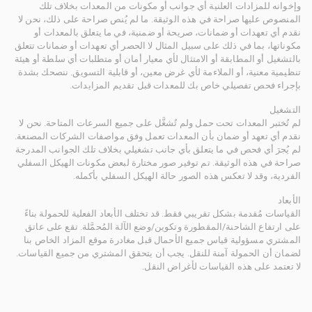
وإخوانه للمزادات العلنية أي جوانب أو مكونات من المعدات بخلاف تلك
المنصوص عليها صراحة في هذه الوثيقة. ما لم يُنص صراحة على ذلك، نحن لا
نقدم أي تعهدات أو ضمانات، صريحة أو ضمنية، في ما يتعلق بالمعدات أو
مكوناتها، بما في ذلك على سبيل المثال لا الحصر أي تعهدات أو ضمانات تتعلق
بالتشغيل أو المطابقة أو الامتثال لأي معيار أمان أو متطلبات أي سلطة أو هيئة
تنظيمية معنية، أو الملاءمة لأي غرض معين، أو قابلية التسويق. ننصحك بشدة
بإجراء فحص تفصيلي خاص بك للمعدات قبل تقديم المزايدات.
التشغيل
لم تُختبر المعدات تحت حمل ولم تُشغَّل على جميع السرعات المتاحة. نحن لا
نقدم أي تعهد أو ضمان بأن المعدات تعمل وفق مواصفات الشركات المصنعة.
لم يُجرَ أي فحص في ما يتعلق بأي جانب تشغيلي بخلاف تلك الجوانب المدرجة
صراحة في هذه الوثيقة. تم توفير صور مختارة لبعض مكونات الهيكل السفلي
الفردية، وقد لا تعكس هذه الصور حالة الهيكل السفلي بأكمله.
الأبعاد
القياسات مُقدمة بشكل تقريبي فقط. قد تختلف الأبعاد الفعلية للحمولة بناءً
على ارتفاع الشاحنة/المقطورة وتكوين/وضع الآلة المُحمَّلة. تقع على عاتق
المشتري مسؤولية قياس جميع الأحمال قبل مغادرة موقع المزاد الخاص بنا
لضمان أن الحمولة آمنة للنقل. يجب أن يتحقق المشتري من جميع القياسات.
لا تعتمد على هذه القياسات لأغراض النقل.