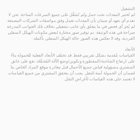
التشغيل
لم تُختبر المعدات تحت حمل ولم تُشغَّل على جميع السرعات المتاحة. نحن لا
نقدم أي تعهد أو ضمان بأن المعدات تعمل وفق مواصفات الشركات المصنعة.
لم يُجرَ أي فحص في ما يتعلق بأي جانب تشغيلي بخلاف تلك الجوانب المدرجة
صراحة في هذه الوثيقة. تم توفير صور مختارة لبعض مكونات الهيكل السفلي
الفردية، وقد لا تعكس هذه الصور حالة الهيكل السفلي بأكمله.
الأبعاد
القياسات مُقدمة بشكل تقريبي فقط. قد تختلف الأبعاد الفعلية للحمولة بناءً
على ارتفاع الشاحنة/المقطورة وتكوين/وضع الآلة المُحمَّلة. تقع على عاتق
المشتري مسؤولية قياس جميع الأحمال قبل مغادرة موقع المزاد الخاص بنا
لضمان أن الحمولة آمنة للنقل. يجب أن يتحقق المشتري من جميع القياسات.
لا تعتمد على هذه القياسات لأغراض النقل.