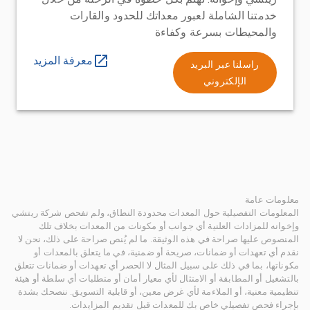
خدمتنا الشاملة لعبور معداتك للحدود والقارات
والمحيطات بسرعة وكفاءة
معرفة المزيد
راسلنا عبر البريد
الإلكتروني
معلومات عامة
المعلومات التفصيلية حول المعدات محدودة النطاق، ولم تفحص شركة ريتشي
وإخوانه للمزادات العلنية أي جوانب أو مكونات من المعدات بخلاف تلك
المنصوص عليها صراحة في هذه الوثيقة. ما لم يُنص صراحة على ذلك، نحن لا
نقدم أي تعهدات أو ضمانات، صريحة أو ضمنية، في ما يتعلق بالمعدات أو
مكوناتها، بما في ذلك على سبيل المثال لا الحصر أي تعهدات أو ضمانات تتعلق
بالتشغيل أو المطابقة أو الامتثال لأي معيار أمان أو متطلبات أي سلطة أو هيئة
تنظيمية معنية، أو الملاءمة لأي غرض معين، أو قابلية التسويق. ننصحك بشدة
بإجراء فحص تفصيلي خاص بك للمعدات قبل تقديم المزايدات.