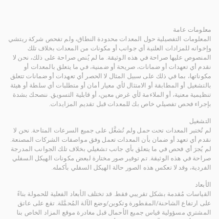
معلومات عامة
المعلومات التفصيلية حول المعدات محدودة النطاق، ولم تفحص شركة ريتشي
وإخوانه للمزادات العلنية أي جوانب أو مكونات من المعدات بخلاف تلك
المنصوص عليها صراحة في هذه الوثيقة. ما لم يُنص صراحة على ذلك، نحن لا
نقدم أي تعهدات أو ضمانات، صريحة أو ضمنية، في ما يتعلق بالمعدات أو
مكوناتها، بما في ذلك على سبيل المثال لا الحصر أي تعهدات أو ضمانات تتعلق
بالتشغيل أو المطابقة أو الامتثال لأي معيار أمان أو متطلبات أي سلطة أو هيئة
تنظيمية معنية، أو الملاءمة لأي غرض معين، أو قابلية التسويق. ننصحك بشدة
بإجراء فحص تفصيلي خاص بك للمعدات قبل تقديم المزايدات.
التشغيل
لم تُختبر المعدات تحت حمل ولم تُشغَّل على جميع السرعات المتاحة. نحن لا
نقدم أي تعهد أو ضمان بأن المعدات تعمل وفق مواصفات الشركات المصنعة.
لم يُجرَ أي فحص في ما يتعلق بأي جانب تشغيلي بخلاف تلك الجوانب المدرجة
صراحة في هذه الوثيقة. تم توفير صور مختارة لبعض مكونات الهيكل السفلي
الفردية، وقد لا تعكس هذه الصور حالة الهيكل السفلي بأكمله.
الأبعاد
القياسات مُقدمة بشكل تقريبي فقط. قد تختلف الأبعاد الفعلية للحمولة بناءً
على ارتفاع الشاحنة/المقطورة وتكوين/وضع الآلة المُحمَّلة. تقع على عاتق
المشتري مسؤولية قياس جميع الأحمال قبل مغادرة موقع المزاد الخاص بنا