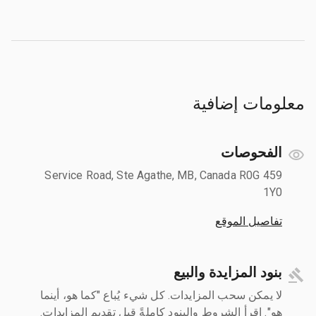
معلومات إضافية
الفحوصات
459 Service Road, Ste Agathe, MB, Canada R0G
1Y0
تفاصيل الموقع
بنود المزايدة والبيع
لا يمكن سحب المزايدات. كل شيء يُباع "كما هو، أينما
هو". اقرأ الشروط والبنود كاملةً قبل تقديم المزايدات.