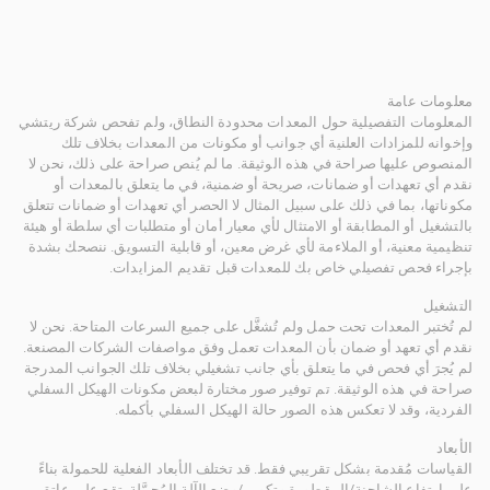
معلومات عامة
المعلومات التفصيلية حول المعدات محدودة النطاق، ولم تفحص شركة ريتشي
وإخوانه للمزادات العلنية أي جوانب أو مكونات من المعدات بخلاف تلك
المنصوص عليها صراحة في هذه الوثيقة. ما لم يُنص صراحة على ذلك، نحن لا
نقدم أي تعهدات أو ضمانات، صريحة أو ضمنية، في ما يتعلق بالمعدات أو
مكوناتها، بما في ذلك على سبيل المثال لا الحصر أي تعهدات أو ضمانات تتعلق
بالتشغيل أو المطابقة أو الامتثال لأي معيار أمان أو متطلبات أي سلطة أو هيئة
تنظيمية معنية، أو الملاءمة لأي غرض معين، أو قابلية التسويق. ننصحك بشدة
بإجراء فحص تفصيلي خاص بك للمعدات قبل تقديم المزايدات.
التشغيل
لم تُختبر المعدات تحت حمل ولم تُشغَّل على جميع السرعات المتاحة. نحن لا
نقدم أي تعهد أو ضمان بأن المعدات تعمل وفق مواصفات الشركات المصنعة.
لم يُجرَ أي فحص في ما يتعلق بأي جانب تشغيلي بخلاف تلك الجوانب المدرجة
صراحة في هذه الوثيقة. تم توفير صور مختارة لبعض مكونات الهيكل السفلي
الفردية، وقد لا تعكس هذه الصور حالة الهيكل السفلي بأكمله.
الأبعاد
القياسات مُقدمة بشكل تقريبي فقط. قد تختلف الأبعاد الفعلية للحمولة بناءً
على ارتفاع الشاحنة/المقطورة وتكوين/وضع الآلة المُحمَّلة. تقع على عاتق