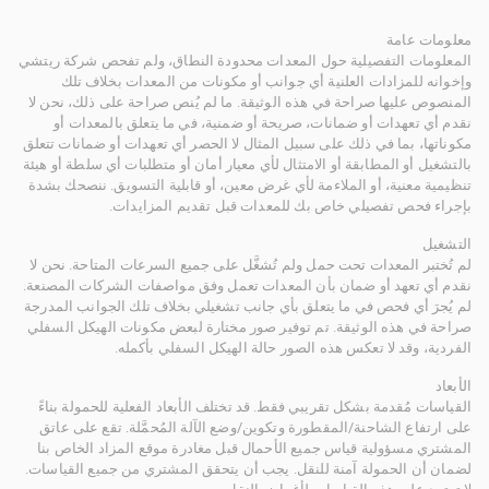
معلومات عامة
المعلومات التفصيلية حول المعدات محدودة النطاق، ولم تفحص شركة ريتشي
وإخوانه للمزادات العلنية أي جوانب أو مكونات من المعدات بخلاف تلك
المنصوص عليها صراحة في هذه الوثيقة. ما لم يُنص صراحة على ذلك، نحن لا
نقدم أي تعهدات أو ضمانات، صريحة أو ضمنية، في ما يتعلق بالمعدات أو
مكوناتها، بما في ذلك على سبيل المثال لا الحصر أي تعهدات أو ضمانات تتعلق
بالتشغيل أو المطابقة أو الامتثال لأي معيار أمان أو متطلبات أي سلطة أو هيئة
تنظيمية معنية، أو الملاءمة لأي غرض معين، أو قابلية التسويق. ننصحك بشدة
بإجراء فحص تفصيلي خاص بك للمعدات قبل تقديم المزايدات.
التشغيل
لم تُختبر المعدات تحت حمل ولم تُشغَّل على جميع السرعات المتاحة. نحن لا
نقدم أي تعهد أو ضمان بأن المعدات تعمل وفق مواصفات الشركات المصنعة.
لم يُجرَ أي فحص في ما يتعلق بأي جانب تشغيلي بخلاف تلك الجوانب المدرجة
صراحة في هذه الوثيقة. تم توفير صور مختارة لبعض مكونات الهيكل السفلي
الفردية، وقد لا تعكس هذه الصور حالة الهيكل السفلي بأكمله.
الأبعاد
القياسات مُقدمة بشكل تقريبي فقط. قد تختلف الأبعاد الفعلية للحمولة بناءً
على ارتفاع الشاحنة/المقطورة وتكوين/وضع الآلة المُحمَّلة. تقع على عاتق
المشتري مسؤولية قياس جميع الأحمال قبل مغادرة موقع المزاد الخاص بنا
لضمان أن الحمولة آمنة للنقل. يجب أن يتحقق المشتري من جميع القياسات.