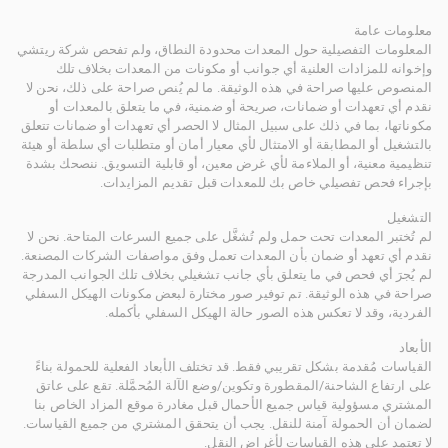
معلومات عامة
المعلومات التفصيلية حول المعدات محدودة النطاق، ولم تفحص شركة ريتشي
وإخوانه للمزادات العلنية أي جوانب أو مكونات من المعدات بخلاف تلك
المنصوص عليها صراحة في هذه الوثيقة. ما لم يُنص صراحة على ذلك، نحن لا
نقدم أي تعهدات أو ضمانات، صريحة أو ضمنية، في ما يتعلق بالمعدات أو
مكوناتها، بما في ذلك على سبيل المثال لا الحصر أي تعهدات أو ضمانات تتعلق
بالتشغيل أو المطابقة أو الامتثال لأي معيار أمان أو متطلبات أي سلطة أو هيئة
تنظيمية معنية، أو الملاءمة لأي غرض معين، أو قابلية التسويق. ننصحك بشدة
بإجراء فحص تفصيلي خاص بك للمعدات قبل تقديم المزايدات.
التشغيل
لم تُختبر المعدات تحت حمل ولم تُشغَّل على جميع السرعات المتاحة. نحن لا
نقدم أي تعهد أو ضمان بأن المعدات تعمل وفق مواصفات الشركات المصنعة.
لم يُجرَ أي فحص في ما يتعلق بأي جانب تشغيلي بخلاف تلك الجوانب المدرجة
صراحة في هذه الوثيقة. تم توفير صور مختارة لبعض مكونات الهيكل السفلي
الفردية، وقد لا تعكس هذه الصور حالة الهيكل السفلي بأكمله.
الأبعاد
القياسات مُقدمة بشكل تقريبي فقط. قد تختلف الأبعاد الفعلية للحمولة بناءً
على ارتفاع الشاحنة/المقطورة وتكوين/وضع الآلة المُحمَّلة. تقع على عاتق
المشتري مسؤولية قياس جميع الأحمال قبل مغادرة موقع المزاد الخاص بنا
لضمان أن الحمولة آمنة للنقل. يجب أن يتحقق المشتري من جميع القياسات.
لا تعتمد على هذه القياسات لأغراض النقل.