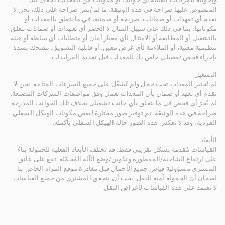
المنصوص عليها صراحة في هذه الوثيقة. ما لم يُنص صراحة على ذلك، نحن لا
نقدم أي تعهدات أو ضمانات، صريحة أو ضمنية، في ما يتعلق بالمعدات أو
مكوناتها، بما في ذلك على سبيل المثال لا الحصر أي تعهدات أو ضمانات تتعلق
بالتشغيل أو المطابقة أو الامتثال لأي معيار أمان أو متطلبات أي سلطة أو هيئة
تنظيمية معنية، أو الملاءمة لأي غرض معين، أو قابلية التسويق. ننصحك بشدة
بإجراء فحص تفصيلي خاص بك للمعدات قبل تقديم المزايدات.
التشغيل
لم تُختبر المعدات تحت حمل ولم تُشغَّل على جميع السرعات المتاحة. نحن لا
نقدم أي تعهد أو ضمان بأن المعدات تعمل وفق مواصفات الشركات المصنعة.
لم يُجرَ أي فحص في ما يتعلق بأي جانب تشغيلي بخلاف تلك الجوانب المدرجة
صراحة في هذه الوثيقة. تم توفير صور مختارة لبعض مكونات الهيكل السفلي
الفردية، وقد لا تعكس هذه الصور حالة الهيكل السفلي بأكمله.
الأبعاد
القياسات مُقدمة بشكل تقريبي فقط. قد تختلف الأبعاد الفعلية للحمولة بناءً
على ارتفاع الشاحنة/المقطورة وتكوين/وضع الآلة المُحمَّلة. تقع على عاتق
المشتري مسؤولية قياس جميع الأحمال قبل مغادرة موقع المزاد الخاص بنا
لضمان أن الحمولة آمنة للنقل. يجب أن يتحقق المشتري من جميع القياسات.
لا تعتمد على هذه القياسات لأغراض النقل.