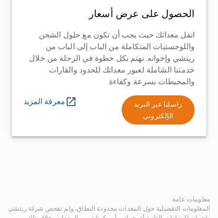
الحصول على عرض أسعار
انقل معداتك حيث يجب أن تكون مع حلول الشحن
واللوجستيات المتكاملة من الباب إلى الباب من
ريتشي وإخوانه. نهتم بكل خطوة في الرحلة من خلال
خدمتنا الشاملة لعبور معداتك للحدود والقارات
والمحيطات بسرعة وكفاءة
معرفة المزيد
راسلنا عبر البريد
الإلكتروني
معلومات عامة
المعلومات التفصيلية حول المعدات محدودة النطاق، ولم تفحص شركة ريتشي
وإخوانه للمزادات العلنية أي جوانب أو مكونات من المعدات بخلاف تلك