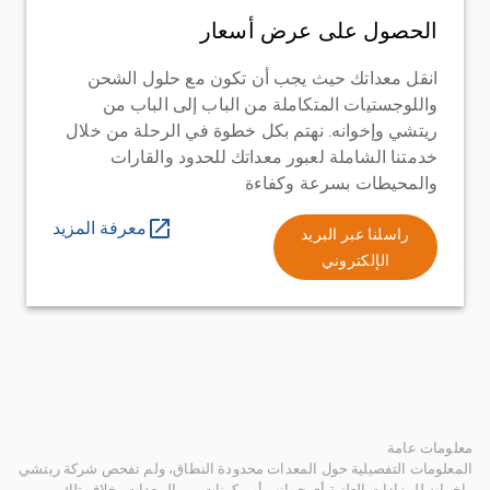
الحصول على عرض أسعار
انقل معداتك حيث يجب أن تكون مع حلول الشحن
واللوجستيات المتكاملة من الباب إلى الباب من
ريتشي وإخوانه. نهتم بكل خطوة في الرحلة من خلال
خدمتنا الشاملة لعبور معداتك للحدود والقارات
والمحيطات بسرعة وكفاءة
معرفة المزيد
راسلنا عبر البريد
الإلكتروني
معلومات عامة
المعلومات التفصيلية حول المعدات محدودة النطاق، ولم تفحص شركة ريتشي
وإخوانه للمزادات العلنية أي جوانب أو مكونات من المعدات بخلاف تلك