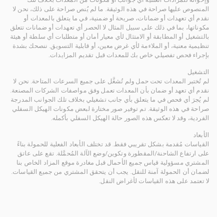
المنصوص عليها صراحة في هذه الوثيقة. ما لم يُنص صراحة على ذلك، نحن لا
نقدم أي تعهدات أو ضمانات، صريحة أو ضمنية، في ما يتعلق بالمعدات أو
مكوناتها، بما في ذلك على سبيل المثال لا الحصر أي تعهدات أو ضمانات تتعلق
بالتشغيل أو المطابقة أو الامتثال لأي معيار أمان أو متطلبات أي سلطة أو هيئة
تنظيمية معنية، أو الملاءمة لأي غرض معين، أو قابلية التسويق. ننصحك بشدة
بإجراء فحص تفصيلي خاص بك للمعدات قبل تقديم المزايدات.
التشغيل
لم تُختبر المعدات تحت حمل ولم تُشغَّل على جميع السرعات المتاحة. نحن لا
نقدم أي تعهد أو ضمان بأن المعدات تعمل وفق مواصفات الشركات المصنعة.
لم يُجرَ أي فحص في ما يتعلق بأي جانب تشغيلي بخلاف تلك الجوانب المدرجة
صراحة في هذه الوثيقة. تم توفير صور مختارة لبعض مكونات الهيكل السفلي
الفردية، وقد لا تعكس هذه الصور حالة الهيكل السفلي بأكمله.
الأبعاد
القياسات مُقدمة بشكل تقريبي فقط. قد تختلف الأبعاد الفعلية للحمولة بناءً
على ارتفاع الشاحنة/المقطورة وتكوين/وضع الآلة المُحمَّلة. تقع على عاتق
المشتري مسؤولية قياس جميع الأحمال قبل مغادرة موقع المزاد الخاص بنا
لضمان أن الحمولة آمنة للنقل. يجب أن يتحقق المشتري من جميع القياسات.
لا تعتمد على هذه القياسات لأغراض النقل.