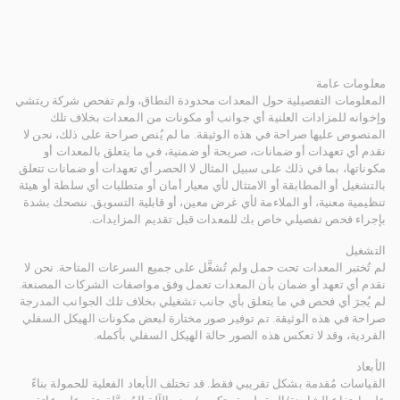
معلومات عامة
المعلومات التفصيلية حول المعدات محدودة النطاق، ولم تفحص شركة ريتشي
وإخوانه للمزادات العلنية أي جوانب أو مكونات من المعدات بخلاف تلك
المنصوص عليها صراحة في هذه الوثيقة. ما لم يُنص صراحة على ذلك، نحن لا
نقدم أي تعهدات أو ضمانات، صريحة أو ضمنية، في ما يتعلق بالمعدات أو
مكوناتها، بما في ذلك على سبيل المثال لا الحصر أي تعهدات أو ضمانات تتعلق
بالتشغيل أو المطابقة أو الامتثال لأي معيار أمان أو متطلبات أي سلطة أو هيئة
تنظيمية معنية، أو الملاءمة لأي غرض معين، أو قابلية التسويق. ننصحك بشدة
بإجراء فحص تفصيلي خاص بك للمعدات قبل تقديم المزايدات.
التشغيل
لم تُختبر المعدات تحت حمل ولم تُشغَّل على جميع السرعات المتاحة. نحن لا
نقدم أي تعهد أو ضمان بأن المعدات تعمل وفق مواصفات الشركات المصنعة.
لم يُجرَ أي فحص في ما يتعلق بأي جانب تشغيلي بخلاف تلك الجوانب المدرجة
صراحة في هذه الوثيقة. تم توفير صور مختارة لبعض مكونات الهيكل السفلي
الفردية، وقد لا تعكس هذه الصور حالة الهيكل السفلي بأكمله.
الأبعاد
القياسات مُقدمة بشكل تقريبي فقط. قد تختلف الأبعاد الفعلية للحمولة بناءً