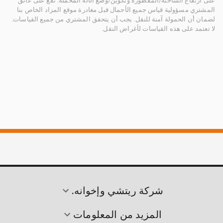
على ارتفاع الشاحنة/المقطورة وتكوين/وضع الآلة المُحمَّلة. تقع على عاتق
المشتري مسؤولية قياس جميع الأحمال قبل مغادرة موقع المزاد الخاص بنا
لضمان أن الحمولة آمنة للنقل. يجب أن يتحقق المشتري من جميع القياسات.
لا تعتمد على هذه القياسات لأغراض النقل.
شركة ريتشي وإخوانه.
المزيد من المعلومات