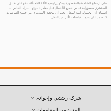
على ارتفاع الشاحنة/المقطورة وتكوين/وضع الآلة المُحمَّلة. تقع على عاتق
المشتري مسؤولية قياس جميع الأحمال قبل مغادرة موقع المزاد الخاص بنا
لضمان أن الحمولة آمنة للنقل. يجب أن يتحقق المشتري من جميع القياسات.
لا تعتمد على هذه القياسات لأغراض النقل.
شركة ريتشي وإخوانه.
المزيد من المعلومات