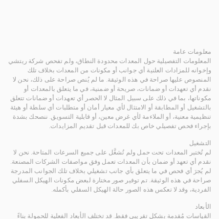
معلومات عامة
المعلومات التفصيلية حول المعدات محدودة النطاق، ولم تفحص شركة ريتشي
وإخوانه للمزادات العلنية أي جوانب أو مكونات من المعدات بخلاف تلك
المنصوص عليها صراحة في هذه الوثيقة. ما لم يُنص صراحة على ذلك، نحن لا
نقدم أي تعهدات أو ضمانات، صريحة أو ضمنية، في ما يتعلق بالمعدات أو
مكوناتها، بما في ذلك على سبيل المثال لا الحصر أي تعهدات أو ضمانات تتعلق
بالتشغيل أو المطابقة أو الامتثال لأي معيار أمان أو متطلبات أي سلطة أو هيئة
تنظيمية معنية، أو الملاءمة لأي غرض معين، أو قابلية التسويق. ننصحك بشدة
بإجراء فحص تفصيلي خاص بك للمعدات قبل تقديم المزايدات.
التشغيل
لم تُختبر المعدات تحت حمل ولم تُشغَّل على جميع السرعات المتاحة. نحن لا
نقدم أي تعهد أو ضمان بأن المعدات تعمل وفق مواصفات الشركات المصنعة.
لم يُجرَ أي فحص في ما يتعلق بأي جانب تشغيلي بخلاف تلك الجوانب المدرجة
صراحة في هذه الوثيقة. تم توفير صور مختارة لبعض مكونات الهيكل السفلي
الفردية، وقد لا تعكس هذه الصور حالة الهيكل السفلي بأكمله.
الأبعاد
القياسات مُقدمة بشكل تقريبي فقط. قد تختلف الأبعاد الفعلية للحمولة بناءً