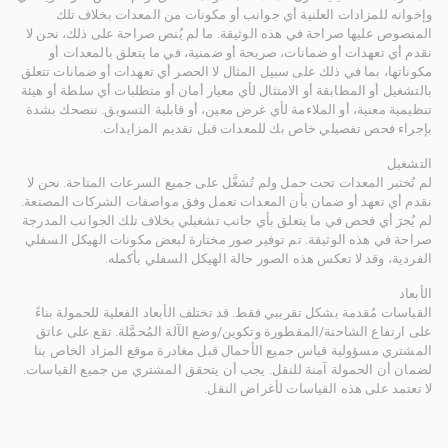
وإخوانه للمزادات العلنية أي جوانب أو مكونات من المعدات بخلاف تلك
المنصوص عليها صراحة في هذه الوثيقة. ما لم يُنص صراحة على ذلك، نحن لا
نقدم أي تعهدات أو ضمانات، صريحة أو ضمنية، في ما يتعلق بالمعدات أو
مكوناتها، بما في ذلك على سبيل المثال لا الحصر أي تعهدات أو ضمانات تتعلق
بالتشغيل أو المطابقة أو الامتثال لأي معيار أمان أو متطلبات أي سلطة أو هيئة
تنظيمية معنية، أو الملاءمة لأي غرض معين، أو قابلية التسويق. ننصحك بشدة
بإجراء فحص تفصيلي خاص بك للمعدات قبل تقديم المزايدات.
التشغيل
لم تُختبر المعدات تحت حمل ولم تُشغَّل على جميع السرعات المتاحة. نحن لا
نقدم أي تعهد أو ضمان بأن المعدات تعمل وفق مواصفات الشركات المصنعة.
لم يُجرَ أي فحص في ما يتعلق بأي جانب تشغيلي بخلاف تلك الجوانب المدرجة
صراحة في هذه الوثيقة. تم توفير صور مختارة لبعض مكونات الهيكل السفلي
الفردية، وقد لا تعكس هذه الصور حالة الهيكل السفلي بأكمله.
الأبعاد
القياسات مُقدمة بشكل تقريبي فقط. قد تختلف الأبعاد الفعلية للحمولة بناءً
على ارتفاع الشاحنة/المقطورة وتكوين/وضع الآلة المُحمَّلة. تقع على عاتق
المشتري مسؤولية قياس جميع الأحمال قبل مغادرة موقع المزاد الخاص بنا
لضمان أن الحمولة آمنة للنقل. يجب أن يتحقق المشتري من جميع القياسات.
لا تعتمد على هذه القياسات لأغراض النقل.