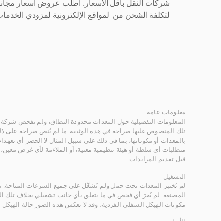
شركات النقل بأقل الأسعار. اطلب عروض أسعار مجاني
لتكلفة الشحن من المواقع الإلكترونية لمزودي الخدمات 
معلومات عامة
المعلومات التفصيلية حول المعدات محدودة النطاق، ولم تفحص شركة ر
تلك المنصوص عليها صراحة في هذه الوثيقة. ما لم يُنص صراحة على ذلك
بالمعدات أو مكوناتها، بما في ذلك على سبيل المثال لا الحصر أي تعهدات 
متطلبات أي سلطة أو هيئة تنظيمية معنية، أو الملاءمة لأي غرض معين
قبل تقديم المزايدات.
التشغيل
لم تُختبر المعدات تحت حمل ولم تُشغَّل على جميع السرعات المتاحة.
المصنعة. لم يُجرَ أي فحص في ما يتعلق بأي جانب تشغيلي بخلاف تلك ا
مكونات الهيكل السفلي الفردية، وقد لا تعكس هذه الصور حالة الهيكل ا