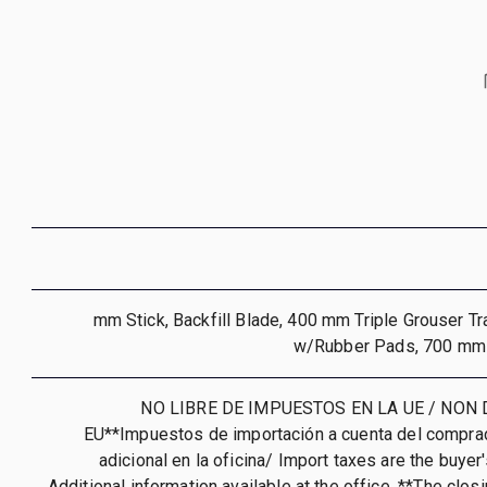
1800 mm Stick, Backfill Blade, 400 mm Triple Grouser 
w/Rubber Pads, 700 mm 
**NO LIBRE DE IMPUESTOS EN LA UE / NON 
EU**Impuestos de importación a cuenta del comprad
adicional en la oficina/ Import taxes are the buyer'
Additional information available at the office. **The clos