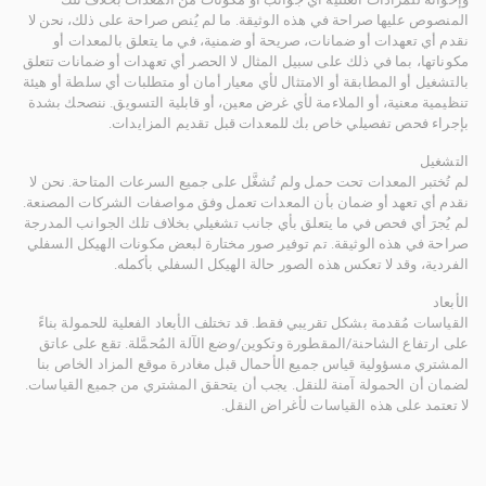
المنصوص عليها صراحة في هذه الوثيقة. ما لم يُنص صراحة على ذلك، نحن لا
نقدم أي تعهدات أو ضمانات، صريحة أو ضمنية، في ما يتعلق بالمعدات أو
مكوناتها، بما في ذلك على سبيل المثال لا الحصر أي تعهدات أو ضمانات تتعلق
بالتشغيل أو المطابقة أو الامتثال لأي معيار أمان أو متطلبات أي سلطة أو هيئة
تنظيمية معنية، أو الملاءمة لأي غرض معين، أو قابلية التسويق. ننصحك بشدة
بإجراء فحص تفصيلي خاص بك للمعدات قبل تقديم المزايدات.
التشغيل
لم تُختبر المعدات تحت حمل ولم تُشغَّل على جميع السرعات المتاحة. نحن لا
نقدم أي تعهد أو ضمان بأن المعدات تعمل وفق مواصفات الشركات المصنعة.
لم يُجرَ أي فحص في ما يتعلق بأي جانب تشغيلي بخلاف تلك الجوانب المدرجة
صراحة في هذه الوثيقة. تم توفير صور مختارة لبعض مكونات الهيكل السفلي
الفردية، وقد لا تعكس هذه الصور حالة الهيكل السفلي بأكمله.
الأبعاد
القياسات مُقدمة بشكل تقريبي فقط. قد تختلف الأبعاد الفعلية للحمولة بناءً
على ارتفاع الشاحنة/المقطورة وتكوين/وضع الآلة المُحمَّلة. تقع على عاتق
المشتري مسؤولية قياس جميع الأحمال قبل مغادرة موقع المزاد الخاص بنا
لضمان أن الحمولة آمنة للنقل. يجب أن يتحقق المشتري من جميع القياسات.
لا تعتمد على هذه القياسات لأغراض النقل.