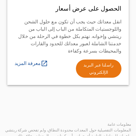
الحصول على عرض أسعار
انقل معداتك حيث يجب أن تكون مع حلول الشحن
واللوجستيات المتكاملة من الباب إلى الباب من
ريتشي وإخوانه. نهتم بكل خطوة في الرحلة من خلال
خدمتنا الشاملة لعبور معداتك للحدود والقارات
والمحيطات بسرعة وكفاءة
معرفة المزيد
راسلنا عبر البريد
الإلكتروني
معلومات عامة
المعلومات التفصيلية حول المعدات محدودة النطاق، ولم تفحص شركة ريتشي
وإخوانه للمزادات العلنية أي جوانب أو مكونات من المعدات بخلاف تلك