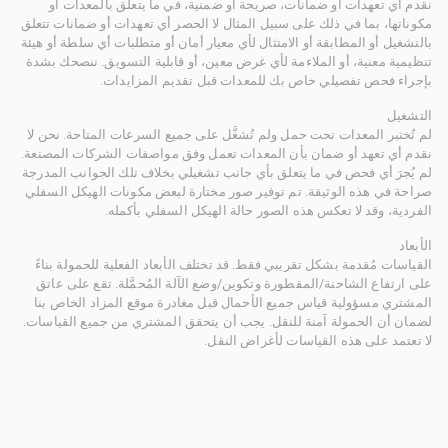
نقدم أي تعهدات أو ضمانات، صريحة أو ضمنية، في ما يتعلق بالمعدات أو
مكوناتها، بما في ذلك على سبيل المثال لا الحصر أي تعهدات أو ضمانات تتعلق
بالتشغيل أو المطابقة أو الامتثال لأي معيار أمان أو متطلبات أي سلطة أو هيئة
تنظيمية معنية، أو الملاءمة لأي غرض معين، أو قابلية التسويق. ننصحك بشدة
بإجراء فحص تفصيلي خاص بك للمعدات قبل تقديم المزايدات.
التشغيل
لم تُختبر المعدات تحت حمل ولم تُشغَّل على جميع السرعات المتاحة. نحن لا
نقدم أي تعهد أو ضمان بأن المعدات تعمل وفق مواصفات الشركات المصنعة.
لم يُجرَ أي فحص في ما يتعلق بأي جانب تشغيلي بخلاف تلك الجوانب المدرجة
صراحة في هذه الوثيقة. تم توفير صور مختارة لبعض مكونات الهيكل السفلي
الفردية، وقد لا تعكس هذه الصور حالة الهيكل السفلي بأكمله.
الأبعاد
القياسات مُقدمة بشكل تقريبي فقط. قد تختلف الأبعاد الفعلية للحمولة بناءً
على ارتفاع الشاحنة/المقطورة وتكوين/وضع الآلة المُحمَّلة. تقع على عاتق
المشتري مسؤولية قياس جميع الأحمال قبل مغادرة موقع المزاد الخاص بنا
لضمان أن الحمولة آمنة للنقل. يجب أن يتحقق المشتري من جميع القياسات.
لا تعتمد على هذه القياسات لأغراض النقل.