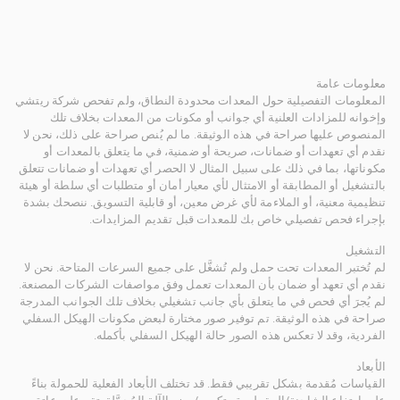
معلومات عامة
المعلومات التفصيلية حول المعدات محدودة النطاق، ولم تفحص شركة ريتشي
وإخوانه للمزادات العلنية أي جوانب أو مكونات من المعدات بخلاف تلك
المنصوص عليها صراحة في هذه الوثيقة. ما لم يُنص صراحة على ذلك، نحن لا
نقدم أي تعهدات أو ضمانات، صريحة أو ضمنية، في ما يتعلق بالمعدات أو
مكوناتها، بما في ذلك على سبيل المثال لا الحصر أي تعهدات أو ضمانات تتعلق
بالتشغيل أو المطابقة أو الامتثال لأي معيار أمان أو متطلبات أي سلطة أو هيئة
تنظيمية معنية، أو الملاءمة لأي غرض معين، أو قابلية التسويق. ننصحك بشدة
بإجراء فحص تفصيلي خاص بك للمعدات قبل تقديم المزايدات.
التشغيل
لم تُختبر المعدات تحت حمل ولم تُشغَّل على جميع السرعات المتاحة. نحن لا
نقدم أي تعهد أو ضمان بأن المعدات تعمل وفق مواصفات الشركات المصنعة.
لم يُجرَ أي فحص في ما يتعلق بأي جانب تشغيلي بخلاف تلك الجوانب المدرجة
صراحة في هذه الوثيقة. تم توفير صور مختارة لبعض مكونات الهيكل السفلي
الفردية، وقد لا تعكس هذه الصور حالة الهيكل السفلي بأكمله.
الأبعاد
القياسات مُقدمة بشكل تقريبي فقط. قد تختلف الأبعاد الفعلية للحمولة بناءً