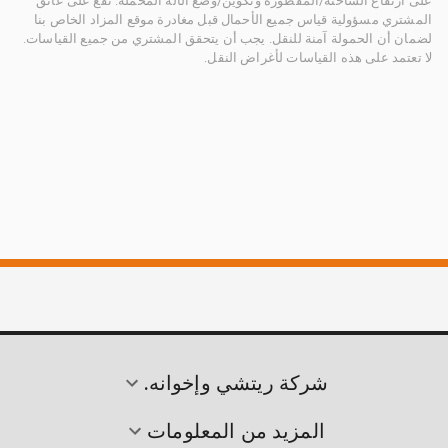
على ارتفاع الشاحنة/المقطورة وتكوين/وضع الآلة المُحمَّلة. تقع على عاتق
المشتري مسؤولية قياس جميع الأحمال قبل مغادرة موقع المزاد الخاص بنا
لضمان أن الحمولة آمنة للنقل. يجب أن يتحقق المشتري من جميع القياسات.
لا تعتمد على هذه القياسات لأغراض النقل.
شركة ريتشي وإخوانه.
المزيد من المعلومات