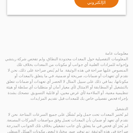
الإلكتروني
معلومات عامة
المعلومات التفصيلية حول المعدات محدودة النطاق، ولم تفحص شركة ريتشي
وإخوانه للمزادات العلنية أي جوانب أو مكونات من المعدات بخلاف تلك
المنصوص عليها صراحة في هذه الوثيقة. ما لم يُنص صراحة على ذلك، نحن لا
نقدم أي تعهدات أو ضمانات، صريحة أو ضمنية، في ما يتعلق بالمعدات أو
مكوناتها، بما في ذلك على سبيل المثال لا الحصر أي تعهدات أو ضمانات تتعلق
بالتشغيل أو المطابقة أو الامتثال لأي معيار أمان أو متطلبات أي سلطة أو هيئة
تنظيمية معنية، أو الملاءمة لأي غرض معين، أو قابلية التسويق. ننصحك بشدة
بإجراء فحص تفصيلي خاص بك للمعدات قبل تقديم المزايدات.
التشغيل
لم تُختبر المعدات تحت حمل ولم تُشغَّل على جميع السرعات المتاحة. نحن لا
نقدم أي تعهد أو ضمان بأن المعدات تعمل وفق مواصفات الشركات المصنعة.
لم يُجرَ أي فحص في ما يتعلق بأي جانب تشغيلي بخلاف تلك الجوانب المدرجة
صراحة في هذه الوثيقة. تم توفير صور مختارة لبعض مكونات الهيكل السفلي